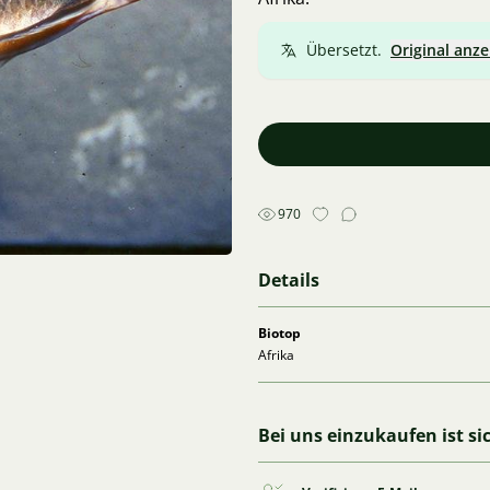
Übersetzt.
Original anze
970
Details
Biotop
Afrika
Bei uns einzukaufen ist si