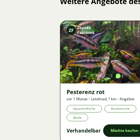
Weitere Angebote de
Zbyněk
ZF
Fabiánek
Bild
769
3
2
Pesterenz rot
vor 1 Monat
•
Letohrad
,
? km
•
Angebot
Aquarienfische
Buntbarsche
Beide
Verhandelbar
Möchte kaufen