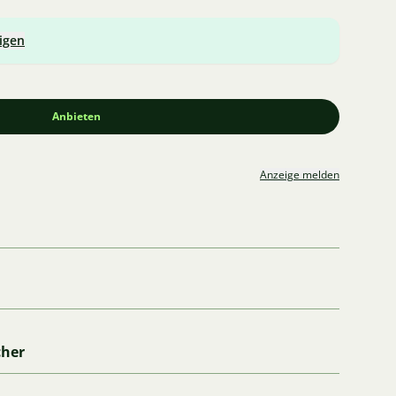
igen
Anbieten
Anzeige melden
cher