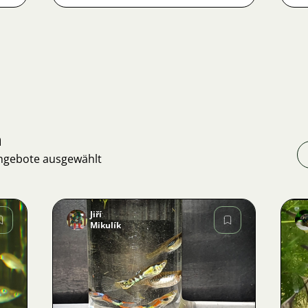
n
Angebote ausgewählt
Jiří
Mikulík
Bild