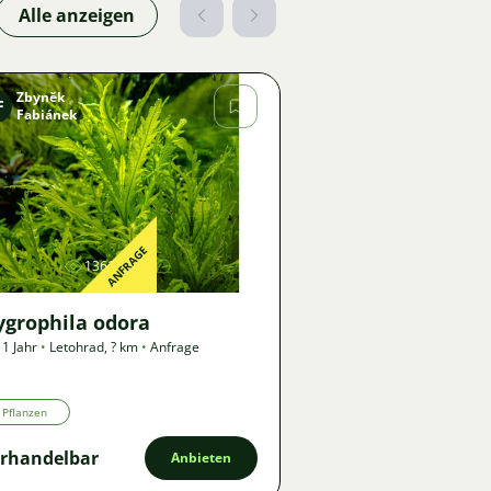
Alle anzeigen
Zbyněk
F
Fabiánek
Bild
ANFRAGE
1361
ygrophila odora
 1 Jahr
•
Letohrad
,
? km
•
Anfrage
Pflanzen
rhandelbar
Anbieten