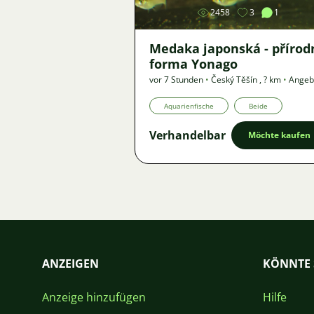
2458
3
1
Medaka japonská - přírod
forma Yonago
vor 7 Stunden
•
Český Těšín
,
? km
•
Angeb
Aquarienfische
Beide
Verhandelbar
Möchte kaufen
ANZEIGEN
KÖNNTE 
Anzeige hinzufügen
Hilfe