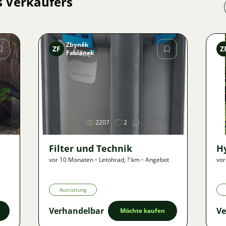
s Verkäufers
Zbyněk
ZF
Z
Fabiánek
Bild
2207
2
Filter und Technik
H
vor 10 Monaten
•
Letohrad
,
? km
•
Angebot
vor
Ausrüstung
Verhandelbar
Ve
Möchte kaufen