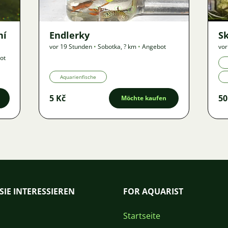
43
ní
Endlerky
S
vor 19 Stunden
•
Sobotka
,
? km
•
Angebot
vor
ot
Aquarienfische
5 Kč
50
Möchte kaufen
SIE INTERESSIEREN
FOR AQUARIST
Startseite