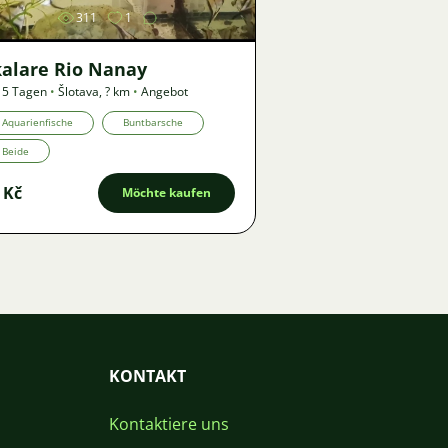
311
1
kalare Rio Nanay
 5 Tagen
•
Šlotava
,
? km
•
Angebot
Aquarienfische
Buntbarsche
Beide
 Kč
Möchte kaufen
KONTAKT
Kontaktiere uns