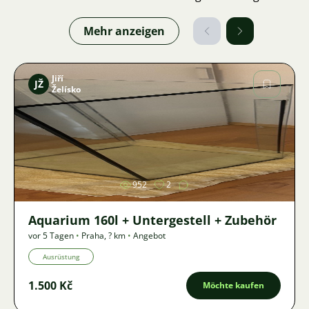
Mehr anzeigen
Jiří
JŽ
Želísko
Bild
952
2
Aquarium 160l + Untergestell + Zubehör
vor 5 Tagen
•
Praha
,
? km
•
Angebot
Ausrüstung
1.500 Kč
Möchte kaufen