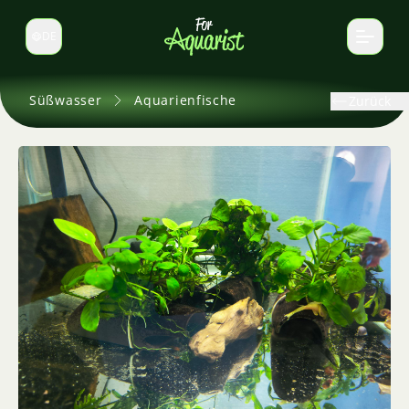
DE
Sprache wechseln
Süßwasser
Aquarienfische
Zurück