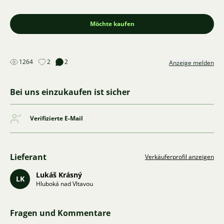
Möchte kaufen
1264
2
2
Anzeige melden
Bei uns einzukaufen ist sicher
Verifizierte E-Mail
Lieferant
Verkäuferprofil anzeigen
Lukáš Krásný
LK
Hluboká nad Vltavou
Fragen und Kommentare