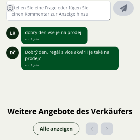
dobry den vse je na prodej
LK
vor 1 Jahr
Dobrý den, regál s více akvárii je také na
DČ
prodej?
vor 1 Jahr
Weitere Angebote des Verkäufers
Alle anzeigen