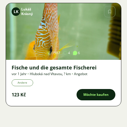
Lukáš
LK
Krásný
Bild
1587
4
6
Fische und die gesamte Fischerei
vor 1 Jahr
•
Hluboká nad Vltavou
,
? km
•
Angebot
Andere
123 Kč
Möchte kaufen