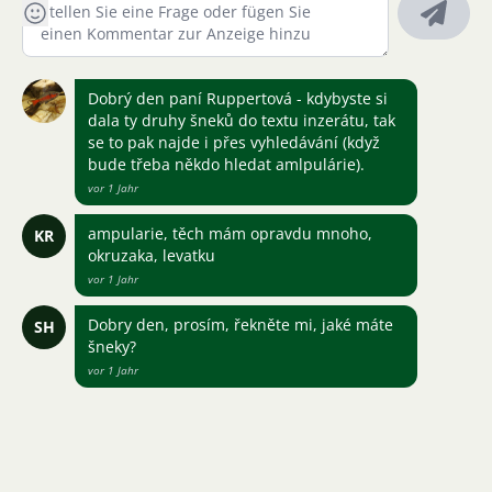
Dobrý den paní Ruppertová - kdybyste si
dala ty druhy šneků do textu inzerátu, tak
se to pak najde i přes vyhledávání (když
bude třeba někdo hledat amlpulárie).
vor 1 Jahr
ampularie, těch mám opravdu mnoho,
KR
okruzaka, levatku
vor 1 Jahr
Dobry den, prosím, řekněte mi, jaké máte
SH
šneky?
vor 1 Jahr