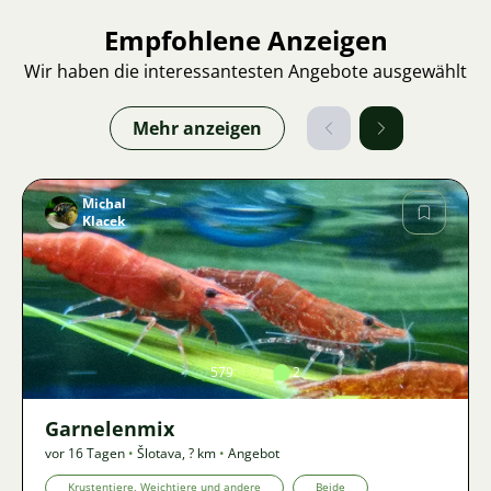
Empfohlene Anzeigen
Wir haben die interessantesten Angebote ausgewählt
Mehr anzeigen
Michal
Klacek
Bild
579
2
Garnelenmix
vor 16 Tagen
•
Šlotava
,
? km
•
Angebot
Krustentiere, Weichtiere und andere
Beide