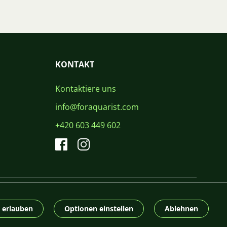
KONTAKT
Kontaktiere uns
info@foraquarist.com
+420 603 449 602
CS
SK
EN
PL
DE
© 2026 For Aquarist
e erlauben
Optionen einstellen
Ablehnen