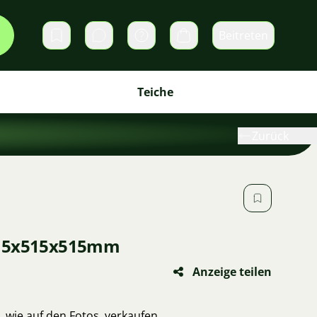
Beitreten
Direktnachrichten
Warenkorb
Teiche
Zurück
115x515x515mm
Anzeige teilen
 wie auf den Fotos, verkaufen.