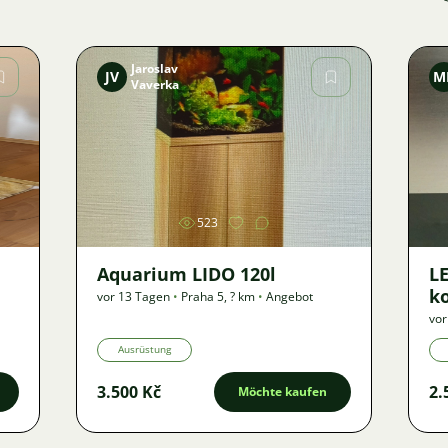
Jaroslav
JV
M
Vaverka
Bild
523
Aquarium LIDO 120l
LE
k
vor 13 Tagen
•
Praha 5
,
? km
•
Angebot
vor
Ausrüstung
3.500 Kč
2.
Möchte kaufen