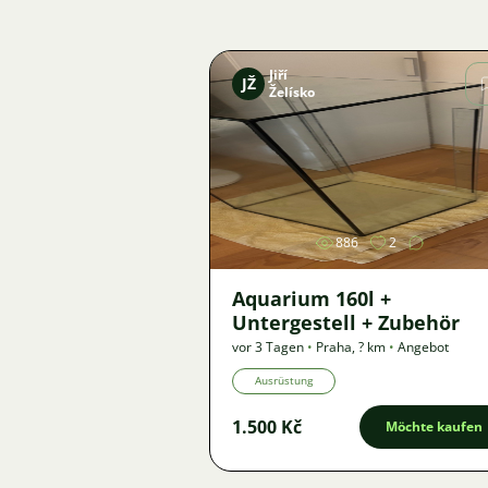
Jiří
JŽ
Želísko
Bild
886
2
Aquarium 160l +
Untergestell + Zubehör
vor 3 Tagen
•
Praha
,
? km
•
Angebot
Ausrüstung
1.500 Kč
Möchte kaufen