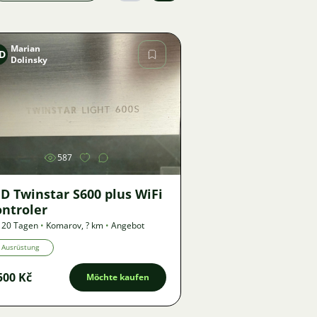
Marian
D
Dolinsky
Bild
587
D Twinstar S600 plus WiFi
ontroler
 20 Tagen
•
Komarov
,
? km
•
Angebot
Ausrüstung
500 Kč
Möchte kaufen