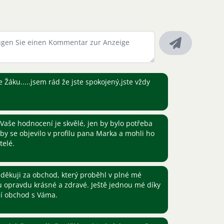
Žáku.....jsem rád že jste spokojený,jste vždy
Vaše hodnocení je skvělé, jen by bylo potřeba
by se objevilo v profilu pana Marka a mohli ho
telé.
ěkuji za obchod, který proběhl v plné mé
u opravdu krásné a zdravé. Ještě jednou mé díky
ší obchod s Váma.