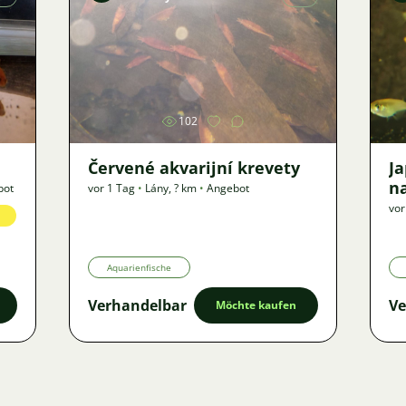
Bild
102
Červené akvarijní krevety
J
n
bot
vor 1 Tag
•
Lány
,
? km
•
Angebot
vor
Aquarienfische
Verhandelbar
Ve
Möchte kaufen