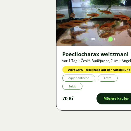
Bild
108
1
1
Poecilocharax weitzmani
vor 1 Tag
•
České Budějovice
,
? km
•
Ange
AkvaEXPO - Übergabe auf der Ausstellung
Aquarienfische
Tetra
Beide
70 Kč
Möchte kaufen