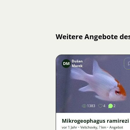
Weitere Angebote de
Dušan
DM
Marek
Bild
1383
4
2
Mikrogeophagus ramirezi
vor 1 Jahr
•
Velichovky
,
? km
•
Angebot