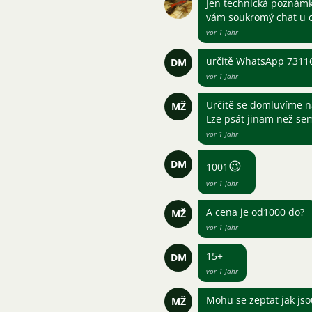
Jen technická poznámk
vám soukromý chat u o
vor 1 Jahr
určitě WhatsApp 7311
DM
vor 1 Jahr
Určitě se domluvíme n
MŽ
Lze psát jinam než se
vor 1 Jahr
DM
😉
1001
vor 1 Jahr
A cena je od1000 do?
MŽ
vor 1 Jahr
15+
DM
vor 1 Jahr
Mohu se zeptat jak jso
MŽ