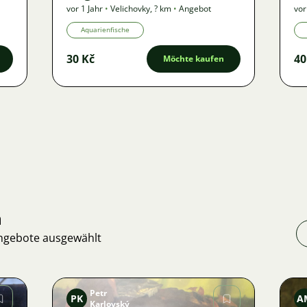
vor 1 Jahr
•
Velichovky
,
? km
•
Angebot
vor
Aquarienfische
30 Kč
40
Möchte kaufen
n
Angebote ausgewählt
Petr
PK
A
Karlovský