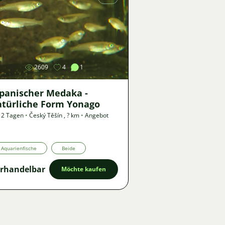
Bild
2609
4
1
apanischer Medaka -
atürliche Form Yonago
 2 Tagen
•
Český Těšín
,
? km
•
Angebot
Aquarienfische
Beide
rhandelbar
Möchte kaufen