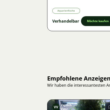
Aquarienfische
Verhandelbar
Möchte kaufen
Empfohlene Anzeige
Wir haben die interessantesten 
Vojtěch
VV
Voltr