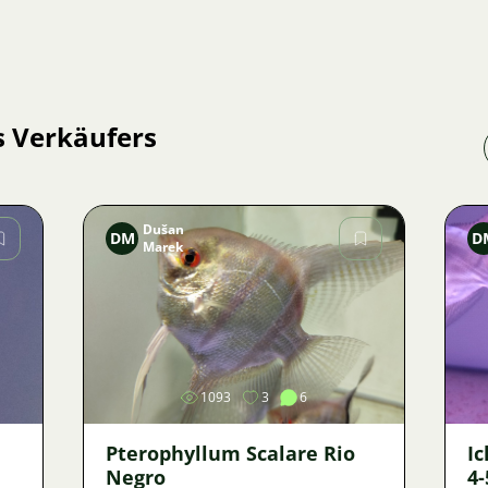
s Verkäufers
Dušan
DM
D
Marek
Bild
1093
3
6
Pterophyllum Scalare Rio
Ic
Negro
4-