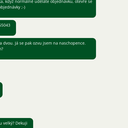
a, když normálně uděláte objednávku, otevře se
bjednávky ;-)
65043
a dvou. Já se pak ozvu jsem na naschopence.
m?
u velký? Dekuji