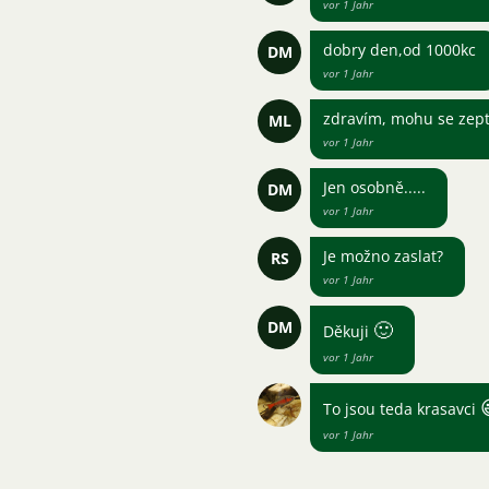
vor 1 Jahr
dobry den,od 1000kc
DM
vor 1 Jahr
zdravím, mohu se zept
ML
vor 1 Jahr
Jen osobně.....
DM
vor 1 Jahr
Je možno zaslat?
RS
vor 1 Jahr
DM
🙂
Děkuji
vor 1 Jahr
To jsou teda krasavci
vor 1 Jahr