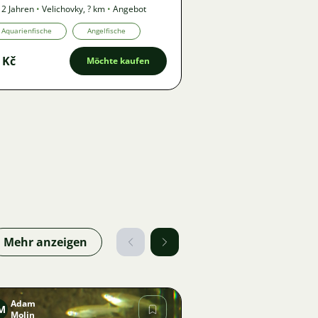
 2 Jahren
•
Velichovky
,
? km
•
Angebot
Aquarienfische
Angelfische
 Kč
Möchte kaufen
Mehr anzeigen
Adam
M
Molin