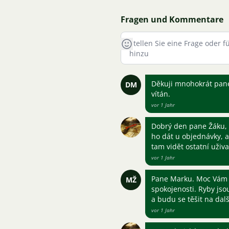
Fragen und Kommentare
Děkuji mnohokrát pane 
DM
vítán.
vor 1 Jahr
Dobrý den pane Žáku, 
ho dát u objednávky, a
tam vidět ostatní uživa
vor 1 Jahr
Pane Marku. Moc Vám d
MŽ
spokojenosti. Ryby jso
a budu se těšit na dal
vor 1 Jahr