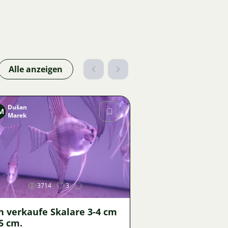
Alle anzeigen
Dušan
M
Marek
Bild
3714
3
h verkaufe Skalare 3-4 cm
5 cm.