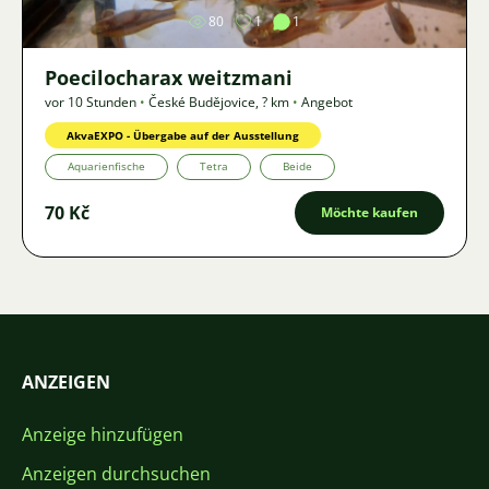
80
1
1
Poecilocharax weitzmani
vor 10 Stunden
•
České Budějovice
,
? km
•
Angebot
AkvaEXPO - Übergabe auf der Ausstellung
Aquarienfische
Tetra
Beide
70 Kč
Möchte kaufen
ANZEIGEN
Anzeige hinzufügen
Anzeigen durchsuchen