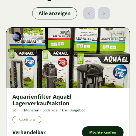
Alle anzeigen
MScichlid
Malawi
Bild
2301
Aquarienfilter AquaEl
Lagerverkaufsaktion
vor 11 Monaten
•
Loděnice
,
? km
•
Angebot
Ausrüstung
Verhandelbar
Möchte kaufen