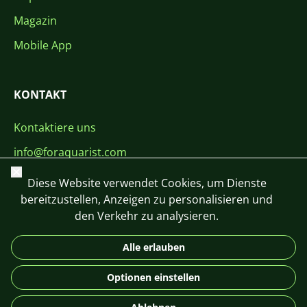
Magazin
Mobile App
KONTAKT
Kontaktiere uns
info@foraquarist.com
Schließen
+420 603 449 602
Diese Website verwendet Cookies, um Dienste
bereitzustellen, Anzeigen zu personalisieren und
den Verkehr zu analysieren.
Alle erlauben
CS
SK
EN
PL
DE
Optionen einstellen
© 2026 For Aquarist