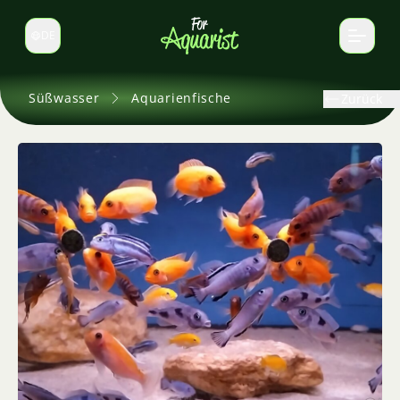
DE
Sprache wechseln
Süßwasser
Aquarienfische
Zurück