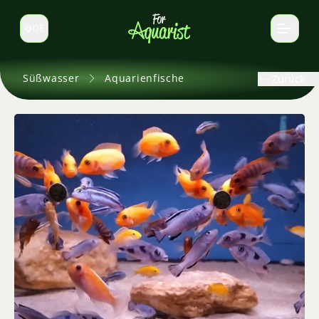
DE
Sprache wechseln
Süßwasser
Aquarienfische
Zurück