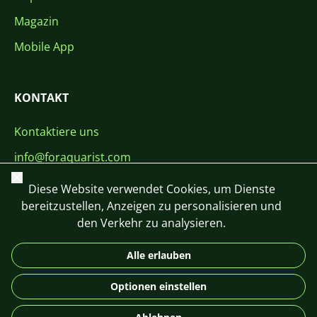
Magazin
Mobile App
KONTAKT
Kontaktiere uns
info@foraquarist.com
Schließen
+420 603 449 602
Diese Website verwendet Cookies, um Dienste
bereitzustellen, Anzeigen zu personalisieren und
den Verkehr zu analysieren.
Alle erlauben
CS
SK
EN
PL
DE
Optionen einstellen
© 2026 For Aquarist