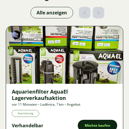
Alle anzeigen
MScichlid
Malawi
Bild
2303
Aquarienfilter AquaEl
Lagerverkaufsaktion
vor 11 Monaten
•
Loděnice
,
? km
•
Angebot
Ausrüstung
Verhandelbar
Möchte kaufen