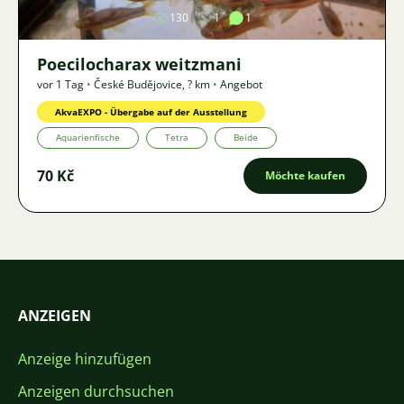
130
1
1
Poecilocharax weitzmani
vor 1 Tag
•
České Budějovice
,
? km
•
Angebot
AkvaEXPO - Übergabe auf der Ausstellung
Aquarienfische
Tetra
Beide
70 Kč
Möchte kaufen
ANZEIGEN
Anzeige hinzufügen
Anzeigen durchsuchen