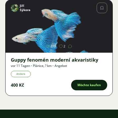
Jiří
Sýkora
Bild
378
2
Guppy fenomén moderní akvaristiky
vor 11 Tagen
•
Plánice
,
? km
•
Angebot
Andere
400 Kč
Möchte kaufen