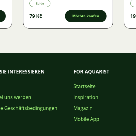
Beide
79 Kč
19
Möchte kaufen
SIE INTERESSIEREN
FOR AQUARIST
Startseite
i uns werben
Inspiration
ne Geschäftsbedingungen
Magazin
Mobile App