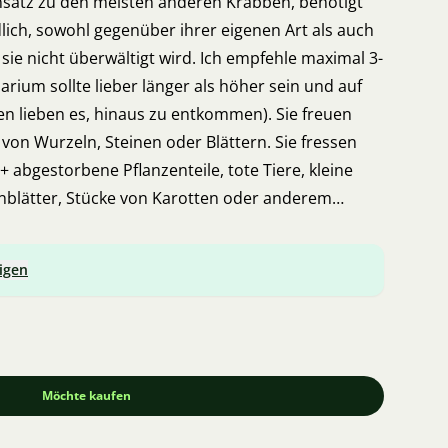
satz zu den meisten anderen Krabben, benötigt
iedlich, sowohl gegenüber ihrer eigenen Art als auch
sie nicht überwältigt wird. Ich empfehle maximal 3-
uarium sollte lieber länger als höher sein und auf
en lieben es, hinaus zu entkommen). Sie freuen
 von Wurzeln, Steinen oder Blättern. Sie fressen
+ abgestorbene Pflanzenteile, tote Tiere, kleine
nblätter, Stücke von Karotten oder anderem
hem Filet. Für Fische und Pflanzen können sie
viele von ihnen im Aquarium sind.
igen
Möchte kaufen