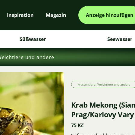
Inspiration
Magazin
Anzeige hinzufügen
Süßwasser
Seewasser
Weichtiere und andere
Krustentiere, Weichtiere und andere
Krab Mekong (Siam
Prag/Karlovy Vary
75 Kč