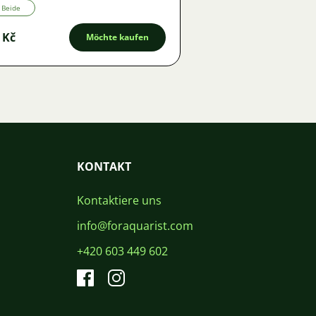
Beide
 Kč
Möchte kaufen
KONTAKT
Kontaktiere uns
info@foraquarist.com
+420 603 449 602