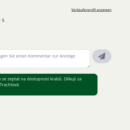
Verkäuferprofil anzeigen
5
 se zeptat na dostupnost krabů. Děkuji za
 Trachtová