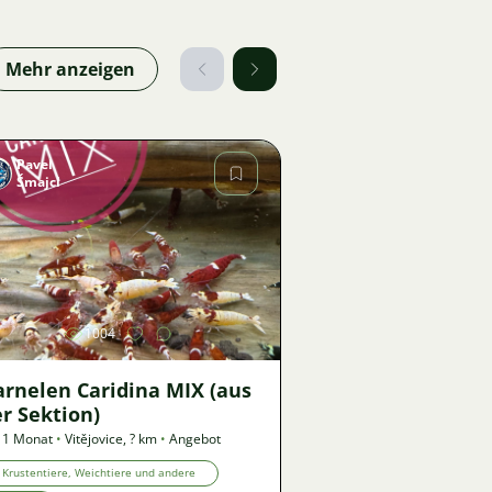
Mehr anzeigen
Pavel
Šmajcl
Bild
1004
arnelen Caridina MIX (aus
r Sektion)
 1 Monat
•
Vitějovice
,
? km
•
Angebot
Krustentiere, Weichtiere und andere