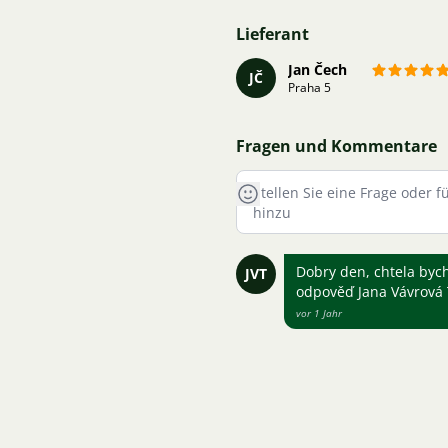
Lieferant
Jan Čech
JČ
Praha 5
Fragen und Kommentare
Dobry den, chtela bych
JVT
odpověď Jana Vávrová
vor 1 Jahr