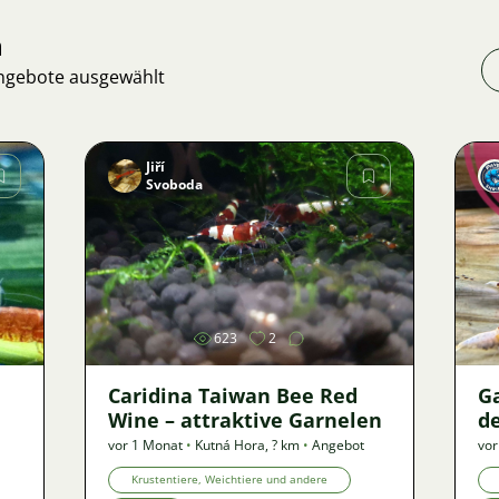
n
Angebote ausgewählt
Jiří
Svoboda
Bild
623
2
Caridina Taiwan Bee Red
G
Wine – attraktive Garnelen
de
vor 1 Monat
•
Kutná Hora
,
? km
•
Angebot
vor
Krustentiere, Weichtiere und andere