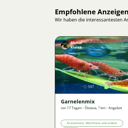
Empfohlene Anzeige
Wir haben die interessantesten 
Michal
Klacek
Bild
597
2
Garnelenmix
vor 17 Tagen
•
Šlotava
,
? km
•
Angebot
Krustentiere, Weichtiere und andere