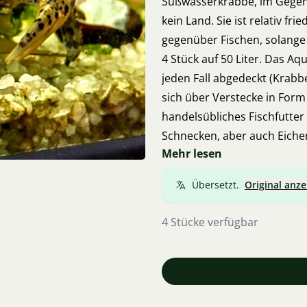
Süßwasserkrabbe, im Gegen
kein Land. Sie ist relativ fr
gegenüber Fischen, solange 
4 Stück auf 50 Liter. Das Aq
jeden Fall abgedeckt (Krabb
sich über Verstecke in Form
handelsübliches Fischfutter 
Schnecken, aber auch Eiche
Mehr lesen
Gemüse sowie Stücke von ro
gefährlich werden, wenn zu 
Übersetzt.
Original anze
4 Stücke verfügbar