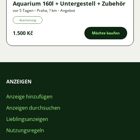
Aquarium 160l + Untergestell + Zubehör
vor 5 Tagen
•
Praha
,
? km
•
Angebot
Ausrüstung
1.500 Kč
Möchte kaufen
ANZEIGEN
Anzeige hinzufügen
Anzeigen durchsuchen
Lieblingsanzeigen
Nutzungsregeln