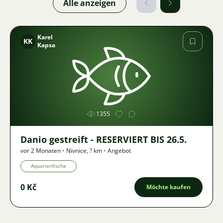
Alle anzeigen
Karel
KK
Kapsa
Bild
1355
Danio gestreift - RESERVIERT BIS 26.5.
vor 2 Monaten
•
Nivnice
,
? km
•
Angebot
Aquarienfische
0 Kč
Möchte kaufen