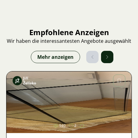
Empfohlene Anzeigen
Wir haben die interessantesten Angebote ausgewählt
Mehr anzeigen
Jiří
JŽ
Želísko
Bild
940
2