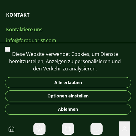
KONTAKT
Kontaktiere uns
info@foraquarist.com
Schließen
+420 603 449 602
Diese Website verwendet Cookies, um Dienste
bereitzustellen, Anzeigen zu personalisieren und
den Verkehr zu analysieren.
Alle erlauben
CS
SK
EN
PL
DE
Optionen einstellen
© 2026 For Aquarist
Ablehnen
Startseite
Direktnachrichte
Benu