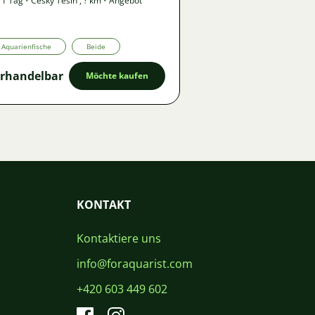
 1 Tag
•
Český Těšín
,
? km
•
Angebot
Aquarienfische
Beide
rhandelbar
Möchte kaufen
KONTAKT
Kontaktiere uns
info@foraquarist.com
+420 603 449 602