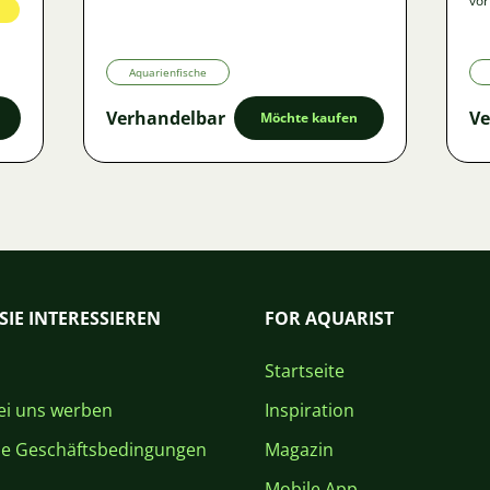
vor
Aquarienfische
Verhandelbar
Ve
Möchte kaufen
SIE INTERESSIEREN
FOR AQUARIST
Startseite
i uns werben
Inspiration
ne Geschäftsbedingungen
Magazin
Mobile App