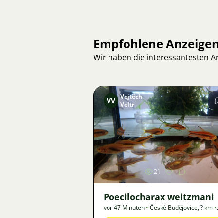
Empfohlene Anzeige
Wir haben die interessantesten 
Vojtěch
VV
Voltr
Bild
21
Poecilocharax weitzmani
vor 47 Minuten
•
České Budějovice
,
? km
•
Angebot