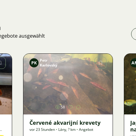
n
Angebote ausgewählt
Petr
PK
A
Karlovský
Bild
58
Červené akvarijní krevety
J
n
vor 23 Stunden
•
Lány
,
? km
•
Angebot