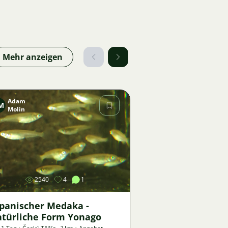
Mehr anzeigen
Adam
M
Molin
Bild
2540
4
1
apanischer Medaka -
atürliche Form Yonago