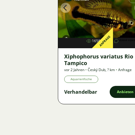
Bild
ANFRAGE
1658
2
Xiphophorus variatus Rio
Tampico
vor 2 Jahren
•
Český Dub
,
? km
•
Anfrage
Aquarienfische
Verhandelbar
Anbieten