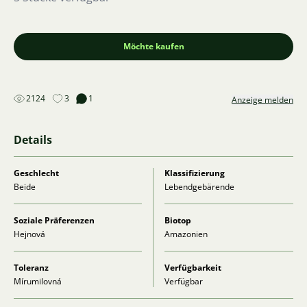
Möchte kaufen
2124
3
1
Anzeige melden
Details
Geschlecht
Klassifizierung
Beide
Lebendgebärende
Soziale Präferenzen
Biotop
Hejnová
Amazonien
Toleranz
Verfügbarkeit
Mírumilovná
Verfügbar