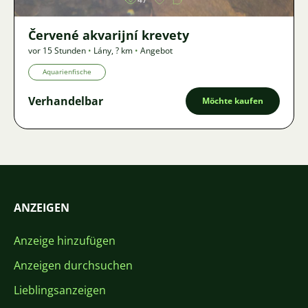
Červené akvarijní krevety
vor 15 Stunden
•
Lány
,
? km
•
Angebot
Aquarienfische
Verhandelbar
Möchte kaufen
ANZEIGEN
Anzeige hinzufügen
Anzeigen durchsuchen
Lieblingsanzeigen