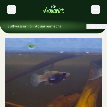
DE
Sprache wechseln
Süßwasser
Aquarienfische
Zurück