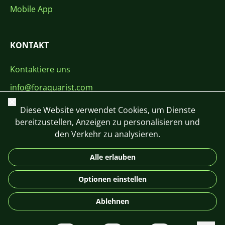
Mobile App
KONTAKT
Kontaktiere uns
info@foraquarist.com
Schließen
+420 603 449 602
Diese Website verwendet Cookies, um Dienste
bereitzustellen, Anzeigen zu personalisieren und
den Verkehr zu analysieren.
Alle erlauben
CS
SK
EN
PL
DE
Optionen einstellen
© 2026 For Aquarist
Ablehnen