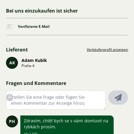
Bei uns einzukaufen ist sicher
Verifizierte E-Mail
Lieferant
Verkäuferprofil anzeigen
Adam Kubík
AK
Praha 4
Fragen und Kommentare
Zdravím, chtěl bych se s vámi domluvit na
PH
rybkách prosím.
vor 1 Jahr