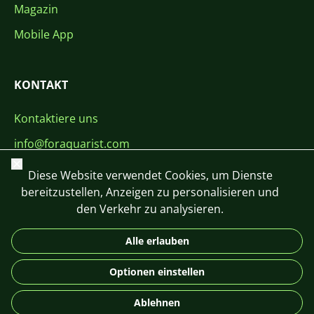
Magazin
Mobile App
KONTAKT
Kontaktiere uns
info@foraquarist.com
Schließen
+420 603 449 602
Diese Website verwendet Cookies, um Dienste
bereitzustellen, Anzeigen zu personalisieren und
den Verkehr zu analysieren.
Alle erlauben
CS
SK
EN
PL
DE
Optionen einstellen
© 2026 For Aquarist
Ablehnen