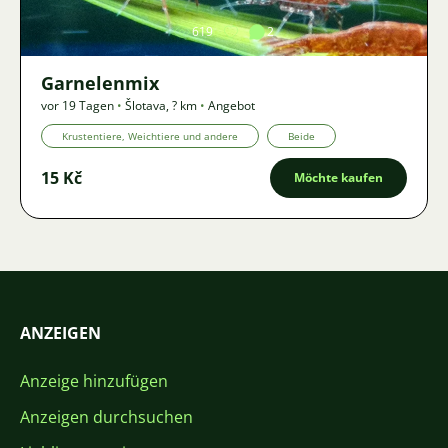
619
2
Garnelenmix
vor 19 Tagen
•
Šlotava
,
? km
•
Angebot
Krustentiere, Weichtiere und andere
Beide
15 Kč
Möchte kaufen
ANZEIGEN
Anzeige hinzufügen
Anzeigen durchsuchen