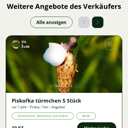
Weitere Angebote des Verkäufers
Alle anzeigen
Vít
Šváb
Bild
1607
3
Piskořka türmchen 5 Stück
vor 1 Jahr
•
Praha
,
? km
•
Angebot
Krustentiere, Weichtiere und andere
Beide
10 Kč
Möchte kaufen