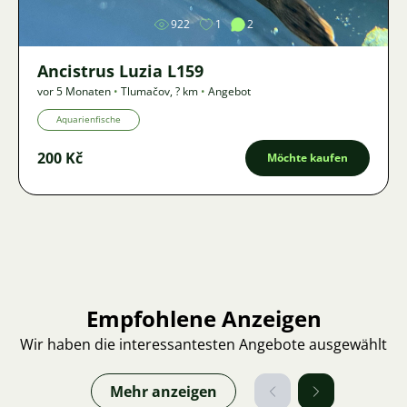
922
1
2
Ancistrus Luzia L159
vor 5 Monaten
•
Tlumačov
,
? km
•
Angebot
Aquarienfische
200 Kč
Möchte kaufen
Empfohlene Anzeigen
Wir haben die interessantesten Angebote ausgewählt
Mehr anzeigen