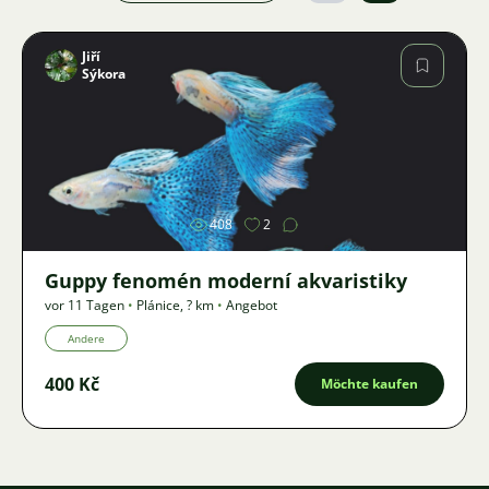
Jiří
Sýkora
Bild
408
2
Guppy fenomén moderní akvaristiky
vor 11 Tagen
•
Plánice
,
? km
•
Angebot
Andere
400 Kč
Möchte kaufen