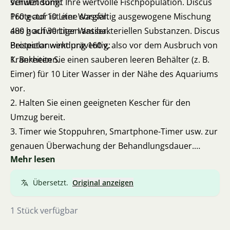
schützt somit Ihre wertvolle Fischpopulation. Discus
Verwendung:
Protector ist eine sorgfältig ausgewogene Mischung
160 g auf 10 Liter Wasser.
aus hochwertigen antibakteriellen Substanzen. Discus
480 g auf 30 Liter Wasser.
Protector wirkt präventiv, also vor dem Ausbruch von
Beispielanwendung 160 g:
Krankheiten.
1. Bereiten Sie einen sauberen leeren Behälter (z. B.
Eimer) für 10 Liter Wasser in der Nähe des Aquariums
vor.
2. Halten Sie einen geeigneten Kescher für den
Umzug bereit.
3. Timer wie Stoppuhren, Smartphone-Timer usw. zur
genauen Überwachung der Behandlungsdauer.
Mehr lesen
4. Akklimatisieren Sie die zur Behandlung bestimmten
Fische an das Wasser der neuen Umgebung im
Übersetzt.
Original anzeigen
Transportbehälter, indem Sie beispielsweise die
Temperatur angleichen und Wasser austauschen.
1 Stück verfügbar
5. Füllen Sie den geeigneten Behälter mit 10 Litern