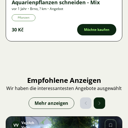
Aquarienpflanzen schneiden - Mix
vor 1 Jahr
•
Brno
,
? km
•
Angebot
Pflanzen
30 Kč
Möchte kaufen
Empfohlene Anzeigen
Wir haben die interessantesten Angebote ausgewählt
Mehr anzeigen
Vojtěch
VV
Voltr