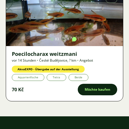
Bild
83
1
1
Poecilocharax weitzmani
vor 14 Stunden
•
České Budějovice
,
? km
•
Angebot
AkvaEXPO - Übergabe auf der Ausstellung
Aquarienfische
Tetra
Beide
70 Kč
Möchte kaufen