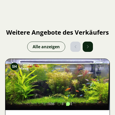
Weitere Angebote des Verkäufers
Alle anzeigen
Stanislav
SH
Hlava
Bild
1636
3
2