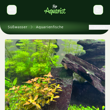
DE
Sprache wechseln
Süßwasser
Aquarienfische
Zurück