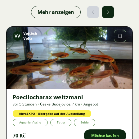
Mehr anzeigen
Vojtěch
VV
Voltr
Bild
42
Poecilocharax weitzmani
vor 5 Stunden
•
České Budějovice
,
? km
•
Angebot
AkvaEXPO - Übergabe auf der Ausstellung
Aquarienfische
Tetra
Beide
70 Kč
Möchte kaufen