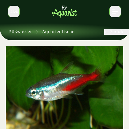
DE
Sprache wechseln
Süßwasser
Aquarienfische
Zurück