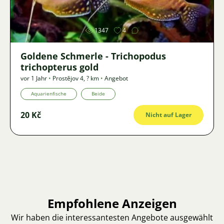
1347
4
Goldene Schmerle - Trichopodus
trichopterus gold
vor 1 Jahr
•
Prostějov 4
,
? km
•
Angebot
Aquarienfische
Beide
20 Kč
Nicht auf Lager
Empfohlene Anzeigen
Wir haben die interessantesten Angebote ausgewählt