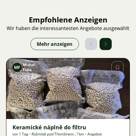
Empfohlene Anzeigen
Wir haben die interessantesten Angebote ausgewählt
Mehr anzeigen
Michal
MF
Fiala
Bild
99
Keramické náplně do filtru
vor 1 Tag
•
Rožmitál pod Třemšínem
,
? km
•
Angebot