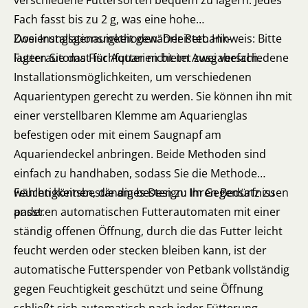
verschiedene Futtersorten bequem zu lagern. Jedes
Fach fasst bis zu 2 g, was eine hohe
Dosierungsgenauigkeit gewährleistet. Hinweis: Bitte
Zwei Installationsmethoden: Der Petbank-
lagern Sie das Fischfutter nicht im Ausgabefach.
Futterautomat für Aquarien bietet zwei verschiedene
Installationsmöglichkeiten, um verschiedenen
Aquarientypen gerecht zu werden. Sie können ihn mit
einer verstellbaren Klemme am Aquarienglas
befestigen oder mit einem Saugnapf am
Aquariendeckel anbringen. Beide Methoden sind
einfach zu handhaben, sodass Sie die Methode
wählen können, die am besten zu Ihren Bedürfnissen
Feuchtigkeitsbeständiges Design: Im Gegensatz zu
passt.
anderen automatischen Futterautomaten mit einer
ständig offenen Öffnung, durch die das Futter leicht
feucht werden oder stecken bleiben kann, ist der
automatische Futterspender von Petbank vollständig
gegen Feuchtigkeit geschützt und seine Öffnung