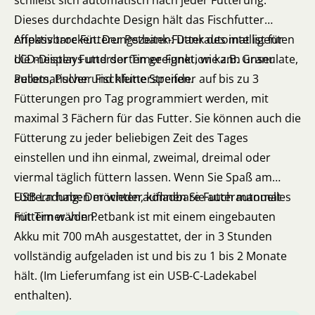
schließt sich automatisch nach jeder Fütterung.
Dieses durchdachte Design hält das Fischfutter
effektiv trocken. Der Petbank-Futterautomat ist für
Anpassbare Fütterungszeiten: Dank des intelligenten
die meisten Futtersorten geeignet, wie z.B. Granulate,
LCD-Displays und der Timer-Funktion kann unser
Pellets, Pulver und kleine Streifen.
automatischer Fischfutterspender auf bis zu 3
Fütterungen pro Tag programmiert werden, mit
maximal 3 Fächern für das Futter. Sie können auch die
Fütterung zu jeder beliebigen Zeit des Tages
einstellen und ihn einmal, zweimal, dreimal oder
viermal täglich füttern lassen. Wenn Sie Spaß am
Füttern haben möchten, können Sie auch manuelles
USB-Ladung: Der wiederaufladbare Futterautomat
Füttern wählen.
mit Timer von Petbank ist mit einem eingebauten
Akku mit 700 mAh ausgestattet, der in 3 Stunden
vollständig aufgeladen ist und bis zu 1 bis 2 Monate
hält. (Im Lieferumfang ist ein USB-C-Ladekabel
enthalten).