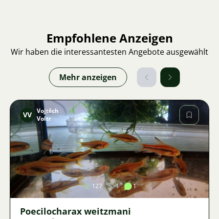
Empfohlene Anzeigen
Wir haben die interessantesten Angebote ausgewählt
Mehr anzeigen
Vojtěch
VV
Voltr
Bild
127
1
1
Poecilocharax weitzmani