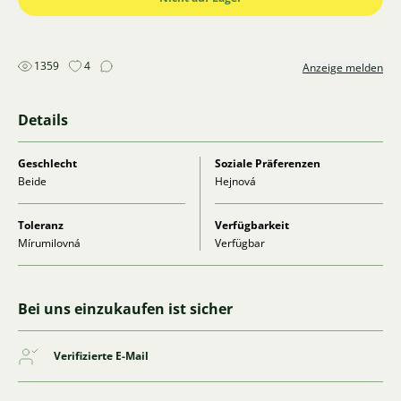
1359
4
Anzeige melden
Details
Geschlecht
Soziale Präferenzen
Beide
Hejnová
Toleranz
Verfügbarkeit
Mírumilovná
Verfügbar
Bei uns einzukaufen ist sicher
Verifizierte E-Mail