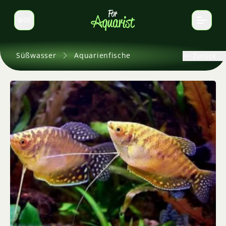
DE
Sprache wechseln
Süßwasser
Aquarienfische
Zurück