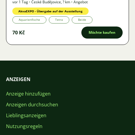
vor 1 Tag
•
České Budějovice
,
? km
•
Angebot
AkvaEXPO - Übergabe auf der Ausstellung
Aquarienfische
Tetra
Beide
70 Kč
Möchte kaufen
ANZEIGEN
Anzeige hinzufügen
Anzeigen durchsuchen
Lieblingsanzeigen
Nutzungsregeln