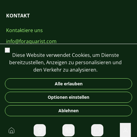
KONTAKT
Kontaktiere uns
info@foraquarist.com
Schließen
+420 603 449 602
Diese Website verwendet Cookies, um Dienste
bereitzustellen, Anzeigen zu personalisieren und
den Verkehr zu analysieren.
Alle erlauben
CS
SK
EN
PL
DE
Optionen einstellen
© 2026 For Aquarist
Ablehnen
Startseite
Direktnachrichte
Benu