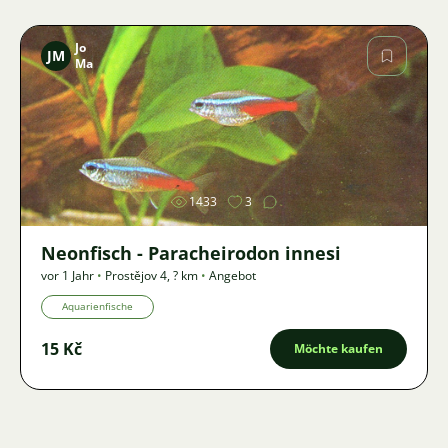
Jo
JM
Ma
Bild
1433
3
Neonfisch - Paracheirodon innesi
vor 1 Jahr
•
Prostějov 4
,
? km
•
Angebot
Aquarienfische
15 Kč
Möchte kaufen