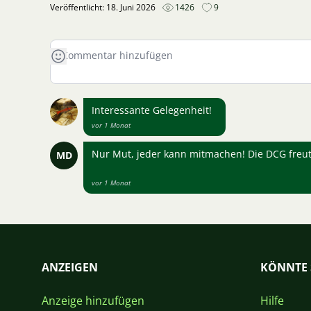
Veröffentlicht: 18. Juni 2026
1426
9
Interessante Gelegenheit!
vor 1 Monat
Nur Mut, jeder kann mitmachen! Die DCG freut 
MD
vor 1 Monat
ANZEIGEN
KÖNNTE 
Anzeige hinzufügen
Hilfe