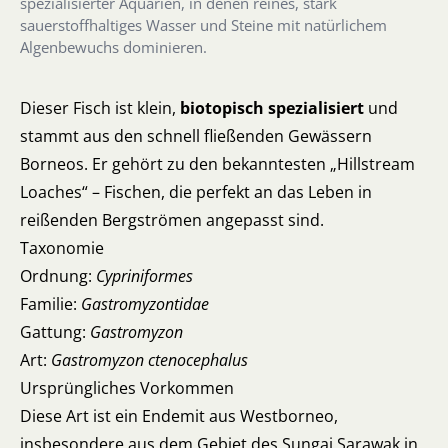
spezialisierter Aquarien, in denen reines, stark
sauerstoffhaltiges Wasser und Steine mit natürlichem
Algenbewuchs dominieren.
Dieser Fisch ist klein,
biotopisch spezialisiert
und
stammt aus den schnell fließenden Gewässern
Borneos. Er gehört zu den bekanntesten „Hillstream
Loaches“ – Fischen, die perfekt an das Leben in
reißenden Bergströmen angepasst sind.
Taxonomie
Ordnung:
Cypriniformes
Familie:
Gastromyzontidae
Gattung:
Gastromyzon
Art:
Gastromyzon ctenocephalus
Ursprüngliches Vorkommen
Diese Art ist ein Endemit aus Westborneo,
insbesondere aus dem Gebiet des Sungai Sarawak in