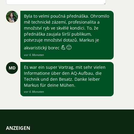
Byla to velmi poučná přednáška. Ohromilo
mě technické zázemí, profesionalita a
množství ryb ve skvělé kondici. To, že
přednáška zaujala širší publikum,
potvrzuje množství dotazů. Markus je
💪
🙂
akvaristický borec
vor 6 Monaten
Es war ein super Vortrag, mit sehr vielen
MD
Informatione über den AQ-Aufbau, die
Technik und den Besatz. Danke leiber
Markus für deine Mühen.
vor 6 Monaten
ANZEIGEN