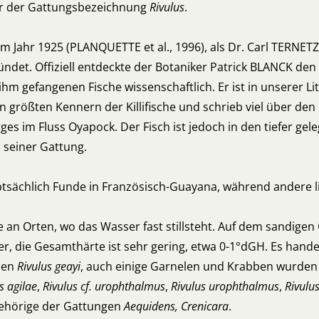
ter der Gattungsbezeichnung
Rivulus
.
im Jahr 1925 (PLANQUETTE et al., 1996), als Dr. Carl TERNET
det. Offiziell entdeckte der Botaniker Patrick BLANCK den 
hm gefangenen Fische wissenschaftlich. Er ist in unserer L
n größten Kennern der Killifische und schrieb viel über den 
rges im Fluss Oyapock. Der Fisch ist jedoch in den tiefer g
 seiner Gattung.
ptsächlich Funde in Französisch-Guayana, während andere l
e an Orten, wo das Wasser fast stillsteht. Auf dem sandigen
er, die Gesamthärte ist sehr gering, etwa 0-1°dGH. Es hande
ben
Rivulus geayi
, auch einige Garnelen und Krabben wurden
s agilae
,
Rivulus cf. urophthalmus
,
Rivulus urophthalmus
,
Rivulu
gehörige der Gattungen
Aequidens, Crenicara
.