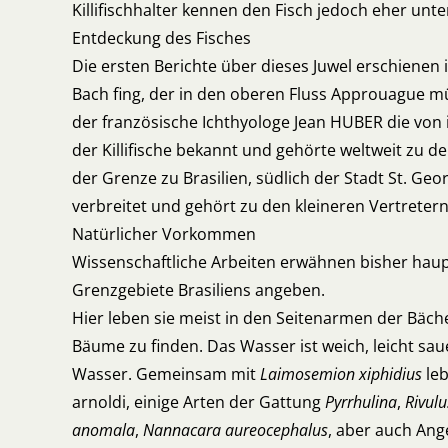
Killifischhalter kennen den Fisch jedoch eher un
Entdeckung des Fisches
Die ersten Berichte über dieses Juwel erschienen 
Bach fing, der in den oberen Fluss Approuague mün
der französische Ichthyologe Jean HUBER die von i
der Killifische bekannt und gehörte weltweit zu de
der Grenze zu Brasilien, südlich der Stadt St. Geo
verbreitet und gehört zu den kleineren Vertretern
Natürlicher Vorkommen
Wissenschaftliche Arbeiten erwähnen bisher hau
Grenzgebiete Brasiliens angeben.
Hier leben sie meist in den Seitenarmen der Bäch
Bäume zu finden. Das Wasser ist weich, leicht sau
Wasser. Gemeinsam mit
Laimosemion
xiphidius
le
arnoldi, einige Arten der Gattung
Pyrrhulina
,
Rivulu
anomala
,
Nannacara aureocephalus
, aber auch An