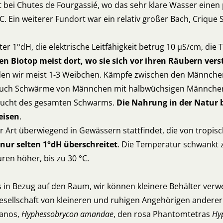
 bei Chutes de Fourgassié, wo das sehr klare Wasser einen
°C. Ein weiterer Fundort war ein relativ großer Bach, Criqu
.
 1°dH, die elektrische Leitfähigkeit betrug 10 µS/cm, die 
en Biotop meist dort, wo sie sich vor ihren Räubern ver
en wir meist 1-3 Weibchen. Kämpfe zwischen den Männchen s
ft auch Schwärme von Männchen mit halbwüchsigen Männche
 Flucht des gesamten Schwarms.
Die Nahrung in der Natur 
eisen
.
 Art überwiegend in Gewässern stattfindet, die von tropi
nur selten 1°dH überschreitet
. Die Temperatur schwankt z
ren höher, bis zu 30 °C.
los in Bezug auf den Raum, wir können kleinere Behälter ver
die Gesellschaft von kleineren und ruhigen Angehörigen andere
manos,
Hyphessobrycon amandae
, den rosa Phantomtetras
Hy