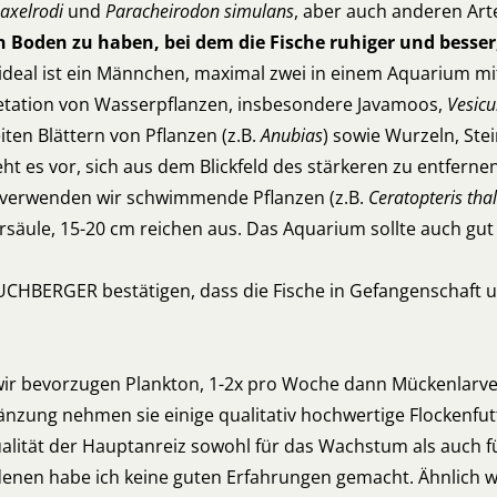
axelrodi
und
Paracheirodon simulans
, aber auch anderen Art
n Boden zu haben, bei dem die Fische ruhiger und besser,
, ideal ist ein Männchen, maximal zwei in einem Aquarium 
getation von Wasserpflanzen, insbesondere Javamoos,
Vesicu
iten Blättern von Pflanzen (z.B.
Anubias
) sowie Wurzeln, Ste
 es vor, sich aus dem Blickfeld des stärkeren zu entferne
ll verwenden wir schwimmende Pflanzen (z.B.
Ceratopteris thal
äule, 15-20 cm reichen aus. Das Aquarium sollte auch gut 
CHBERGER bestätigen, dass die Fische in Gefangenschaft un
, wir bevorzugen Plankton, 1-2x pro Woche dann Mückenlarv
nzung nehmen sie einige qualitativ hochwertige Flockenfutt
lität der Hauptanreiz sowohl für das Wachstum als auch fü
it denen habe ich keine guten Erfahrungen gemacht. Ähnlich