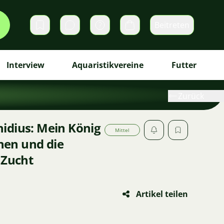
Beitreten
Direktnachrichten
Warenkorb
Interview
Aquaristikvereine
Futter
Zurück
idius: Mein König
Mittel
chen und die
 Zucht
Artikel teilen