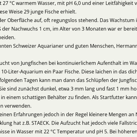
it 27 °C warmem Wasser, mit pH 6,0 und einer Leitfähigkei
ese Weise 29 junge Fische erhielt.
der Oberfläche auf, oft regungslos stehend. Das Wachstum 
 der Nachwuchs 1 cm, im Alter von 3 Monaten war er bereits
heiden.
nnten Schweizer Aquarianer und guten Menschen, Hermann RO
zucht von Jungfischen bei kontinuierlichem Aufenthalt im W
wa 10-Liter-Aquarium ein Paar Fische. Diese laichen in das di
 folgenden Tagen kann man dann das Schlüpfen der Jungfis
. Sie sind zunächst dunkel, etwa 3 mm lang und fast 1 mm h
 in einem schattigen Behälter zu finden. Als Startfutter k
ien verwenden.
einen Erfahrungen jedoch in der Regel kleinere Mengen an 
ung hat z.B. STAECK. Die Aufzucht hat jedoch viele Fallstri
nisse in Wasser mit 22 °C Temperatur und pH 5. Bei höher