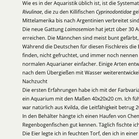
Wie es in der Aquaristik üblich ist, ist die System
Rivulinae
, die zu den Killifischen
Cyprinodontidae
ge
Mittelamerika bis nach Argentinien verbreitet sind
Die neue Gattung
Laimosemion
hat jetzt über 30 
erreichen. Die Männchen sind meist bunt gefärbt
Während die Deutschen für diesen Fischkreis die
finden, nicht gefruchtet, und immer noch nennen die
normalen Aquarianer einfacher. Einige Arten entw
nach dem Übergießen mit Wasser weiterentwickelt 
Nachzucht
Die ersten Erfahrungen habe ich mit der Farbvari
ein Aquarium mit den Maßen 40x20x20 cm. Ich füh
war natürlich aus Kvilda, die Leitfähigkeit betrug
In den Behälter hängte ich einen Haufen von Che
Regenbogenfischen gut kennen. Täglich fischte ich
Die Eier legte ich in feuchten Torf, den ich in e