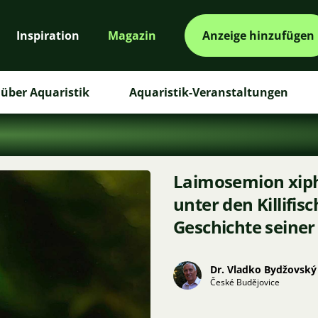
Inspiration
Magazin
Anzeige hinzufügen
über Aquaristik
Aquaristik-Veranstaltungen
Laimosemion xiph
unter den Killifis
Geschichte seiner
Dr. Vladko Bydžovský
České Budějovice