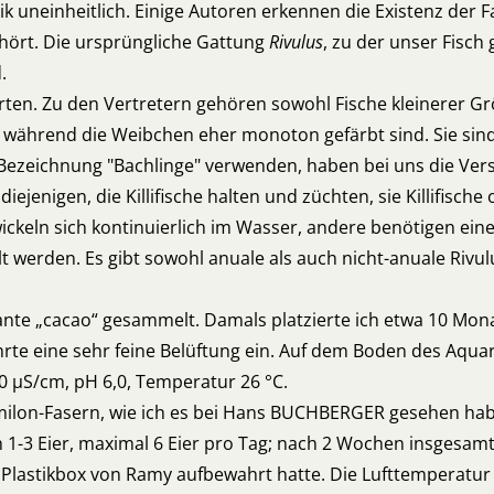
atik uneinheitlich. Einige Autoren erkennen die Existenz der 
hört. Die ursprüngliche Gattung
Rivulus
, zu der unser Fisch
.
Arten. Zu den Vertretern gehören sowohl Fische kleinerer Gr
, während die Weibchen eher monoton gefärbt sind. Sie si
 Bezeichnung "Bachlinge" verwenden, haben bei uns die Ve
jenigen, die Killifische halten und züchten, sie Killifische
ickeln sich kontinuierlich im Wasser, andere benötigen ein
werden. Es gibt sowohl anuale als auch nicht-anuale Rivul
ante „cacao“ gesammelt. Damals platzierte ich etwa 10 Mon
rte eine sehr feine Belüftung ein. Auf dem Boden des Aqua
 20 µS/cm, pH 6,0, Temperatur 26 °C.
milon-Fasern, wie ich es bei Hans BUCHBERGER gesehen hab
 1-3 Eier, maximal 6 Eier pro Tag; nach 2 Wochen insgesamt 
iner Plastikbox von Ramy aufbewahrt hatte. Die Lufttemperat