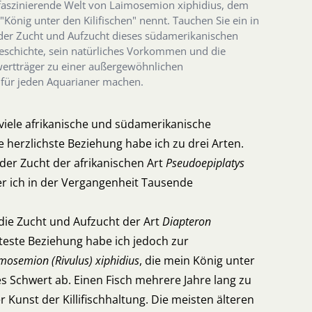
ie faszinierende Welt von Laimosemion xiphidius, dem
 "König unter den Kilifischen" nennt. Tauchen Sie ein in
der Zucht und Aufzucht dieses südamerikanischen
Geschichte, sein natürliches Vorkommen und die
wertträger zu einer außergewöhnlichen
für jeden Aquarianer machen.
viele afrikanische und südamerikanische
die herzlichste Beziehung habe ich zu drei Arten.
der Zucht der afrikanischen Art
Pseudoepiplatys
r ich in der Vergangenheit Tausende
die Zucht und Aufzucht der Art
Diapteron
teste Beziehung habe ich jedoch zur
mosemion (Rivulus) xiphidius
, die mein König unter
es Schwert ab. Einen Fisch mehrere Jahre lang zu
unst der Killifischhaltung. Die meisten älteren