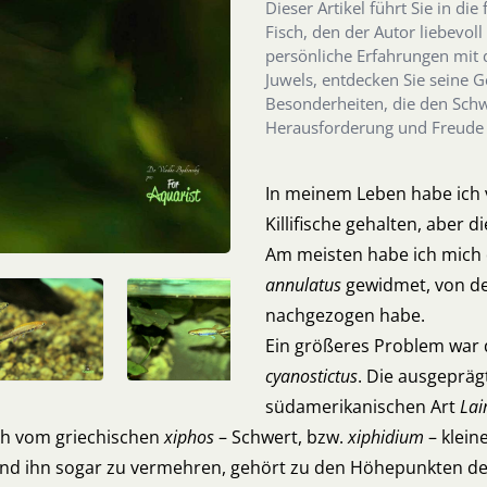
Dieser Artikel führt Sie in d
Fisch, den der Autor liebevoll
persönliche Erfahrungen mit 
Juwels, entdecken Sie seine 
Besonderheiten, die den Sch
Herausforderung und Freude 
In meinem Leben habe ich 
Killifische gehalten, aber 
Am meisten habe ich mich 
annulatus
gewidmet, von de
nachgezogen habe.
Ein größeres Problem war 
cyanostictus
. Die ausgepräg
südamerikanischen Art
Lai
sich vom griechischen
xiphos
– Schwert, bzw.
xiphidium
– klein
d ihn sogar zu vermehren, gehört zu den Höhepunkten der K