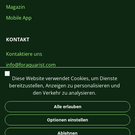
Magazin
Mobile App
KONTAKT
Kontaktiere uns
info@foraquarist.com
Schließen
+420 603 449 602
Diese Website verwendet Cookies, um Dienste
bereitzustellen, Anzeigen zu personalisieren und
den Verkehr zu analysieren.
Alle erlauben
CS
SK
EN
PL
DE
Optionen einstellen
© 2026 For Aquarist
Ablehnen