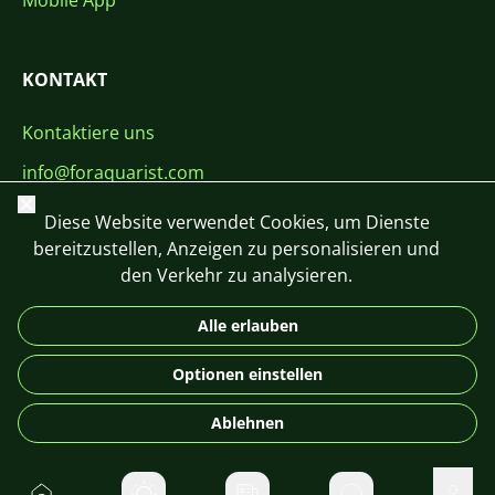
Mobile App
KONTAKT
Kontaktiere uns
info@foraquarist.com
Schließen
+420 603 449 602
Diese Website verwendet Cookies, um Dienste
bereitzustellen, Anzeigen zu personalisieren und
den Verkehr zu analysieren.
Alle erlauben
CS
SK
EN
PL
DE
Optionen einstellen
© 2026 For Aquarist
Ablehnen