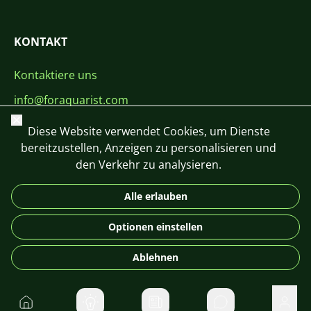
KONTAKT
Kontaktiere uns
info@foraquarist.com
Schließen
+420 603 449 602
Diese Website verwendet Cookies, um Dienste
bereitzustellen, Anzeigen zu personalisieren und
den Verkehr zu analysieren.
Alle erlauben
CS
SK
EN
PL
DE
Optionen einstellen
© 2026 For Aquarist
Ablehnen
Startseite
Direktnachrichte
Benu