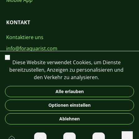
Mobile App
KONTAKT
Kontaktiere uns
info@foraquarist.com
Schließen
+420 603 449 602
Diese Website verwendet Cookies, um Dienste
bereitzustellen, Anzeigen zu personalisieren und
den Verkehr zu analysieren.
Alle erlauben
CS
SK
EN
PL
DE
Optionen einstellen
© 2026 For Aquarist
Ablehnen