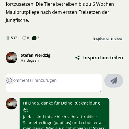
fortzusetzen. Die Tiere betreiben bis zu 6 Wochen
Maulbrutpflege nach dem ersten Freisetzen der
Jungfische.
5371
8
2
Inspiration melden
Stefan Pierdzig
Inspiration teilen
Hardegsen
Hi Linda, danke für Deine Rückmeldung
😊
Ja das sind tatsächlich sehr atttraktive
Schmetterlinge (papilios) und robuster als
man denkt. Was sie nicht mögen ist Stress,