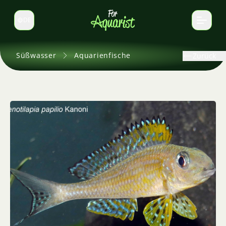
DE
Sprache wechseln
Süßwasser
Aquarienfische
Zurück