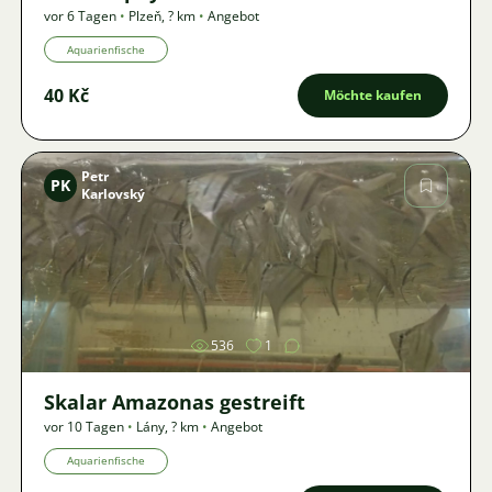
vor 6 Tagen
•
Plzeň
,
? km
•
Angebot
Aquarienfische
40 Kč
Möchte kaufen
Petr
PK
Karlovský
Bild
536
1
Skalar Amazonas gestreift
vor 10 Tagen
•
Lány
,
? km
•
Angebot
Aquarienfische