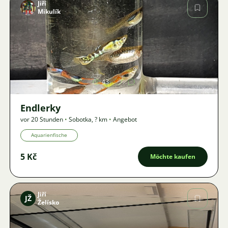
Jiří
Mikulík
Bild
43
Endlerky
vor 20 Stunden
•
Sobotka
,
? km
•
Angebot
Aquarienfische
5 Kč
Möchte kaufen
Jiří
JŽ
Želísko