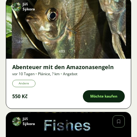
Jiří
Sýkora
Bild
489
1
Abenteuer mit den Amazonasengeln
vor 10 Tagen
•
Plánice
,
? km
•
Angebot
Andere
550 Kč
Möchte kaufen
Jiří
Sýkora