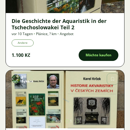
451
1
Die Geschichte der Aquaristik in der
Tschechoslowakei Teil 2
vor 10 Tagen
•
Plánice
,
? km
•
Angebot
Andere
1.100 Kč
Möchte kaufen
Jiří
Sýkora
Bild
480
1