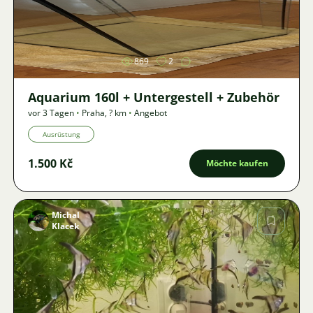
Bild
869
2
Aquarium 160l + Untergestell + Zubehör
vor 3 Tagen
•
Praha
,
? km
•
Angebot
Ausrüstung
1.500 Kč
Möchte kaufen
Michal
Klacek
Bild