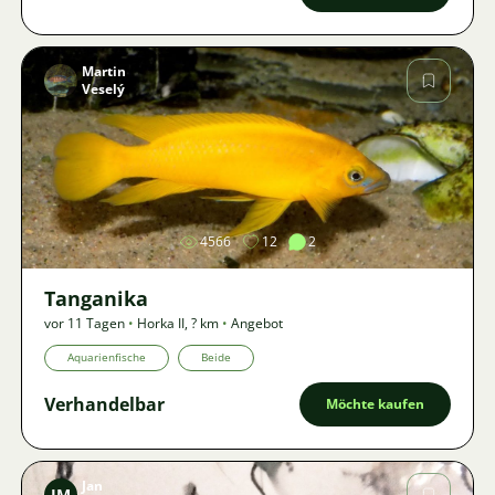
Martin
Veselý
Bild
4566
12
2
Tanganika
vor 11 Tagen
•
Horka II
,
? km
•
Angebot
Aquarienfische
Beide
Verhandelbar
Möchte kaufen
Jan
JM