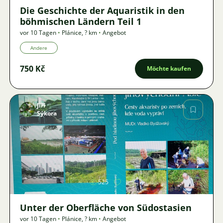
Die Geschichte der Aquaristik in den
böhmischen Ländern Teil 1
vor 10 Tagen
•
Plánice
,
? km
•
Angebot
Andere
750 Kč
Möchte kaufen
Jiří
Sýkora
Bild
525
Unter der Oberfläche von Südostasien
vor 10 Tagen
•
Plánice
,
? km
•
Angebot