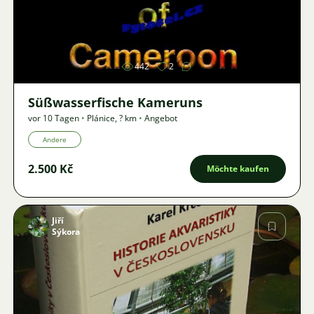
Bild
442
2
Süßwasserfische Kameruns
vor 10 Tagen
•
Plánice
,
? km
•
Angebot
Andere
2.500 Kč
Möchte kaufen
Jiří
Sýkora
Bild