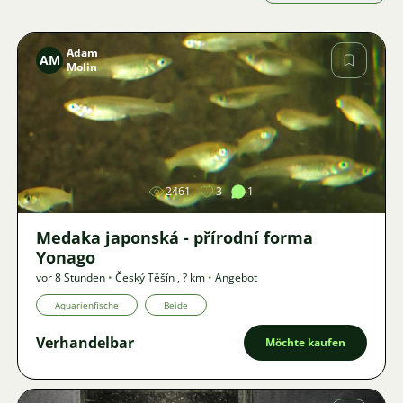
Adam
AM
Molin
Bild
2461
3
1
Medaka japonská - přírodní forma
Yonago
vor 8 Stunden
•
Český Těšín
,
? km
•
Angebot
Aquarienfische
Beide
Verhandelbar
Möchte kaufen