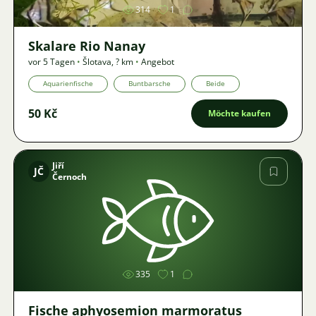
314
1
Skalare Rio Nanay
vor 5 Tagen
•
Šlotava
,
? km
•
Angebot
Aquarienfische
Buntbarsche
Beide
50 Kč
Möchte kaufen
Jiří
JČ
Černoch
Bild
335
1
Fische aphyosemion marmoratus