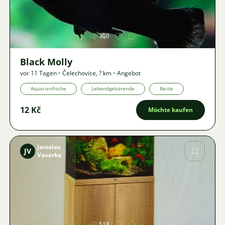
Bild
350
Black Molly
vor 11 Tagen
•
Čelechovice
,
? km
•
Angebot
Aquarienfische
Lebendgebärende
Beide
12 Kč
Möchte kaufen
Jaroslav
JV
Vaverka
Bild
518