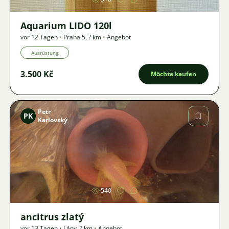
Aquarium LIDO 120l
vor 12 Tagen
•
Praha 5
,
? km
•
Angebot
Ausrüstung
3.500 Kč
Möchte kaufen
Petr
PK
Karlovský
Bild
540
ancitrus zlatý
vor 13 Tagen
•
Lány
,
? km
•
Angebot