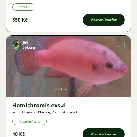
Andere
550 Kč
Möchte kaufen
Jiří
Sýkora
Bild
258
Hemichromis exsul
vor 10 Tagen
•
Plánice
,
? km
•
Angebot
Aquarienfische
40 Kč
Möchte kaufen