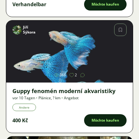
Verhandelbar
Möchte kaufen
Jiří
Sýkora
Bild
366
2
Guppy fenomén moderní akvaristiky
vor 10 Tagen
•
Plánice
,
? km
•
Angebot
Andere
400 Kč
Möchte kaufen