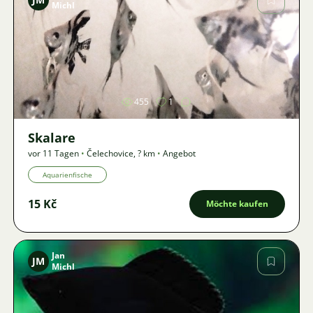
Michl
Bild
455
1
Skalare
vor 11 Tagen
•
Čelechovice
,
? km
•
Angebot
Aquarienfische
15 Kč
Möchte kaufen
Jan
JM
Michl