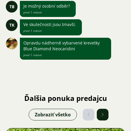
Je možný osobní odběr?
TB
pred 1 rokom
Ve skutečnosti jsou tmavší.
TK
pred 1 rokom
Opravdu nádherně vybarvené krevetky
Blue Diamond Neocaridini
pred 1 rokom
Ďalšia ponuka predajcu
Zobraziť všetko