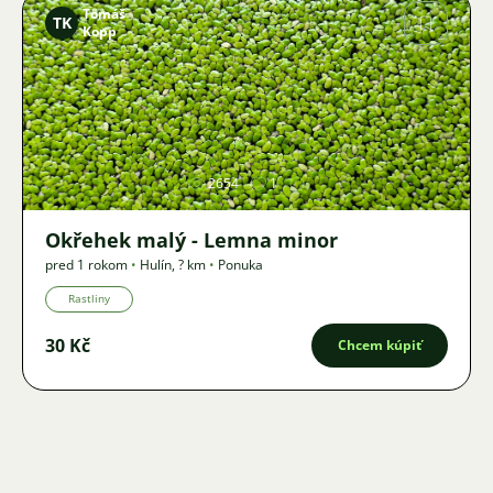
Tomáš
TK
Kopp
Obrázok
2654
1
Okřehek malý - Lemna minor
pred 1 rokom
•
Hulín
,
? km
•
Ponuka
Rastliny
30 Kč
Chcem kúpiť