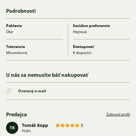
Podrobnosti
Pohlavie
Sociálne preferencie
Obe
Hejnová
Tolerancia
Dostupnosť
Mírumilovná
K dispozícii
U nás sa nemusíte báť nakupovať
Overený e-mail
Predajca
Zobraziť profil
Tomáš Kopp
5
TK
Hulín