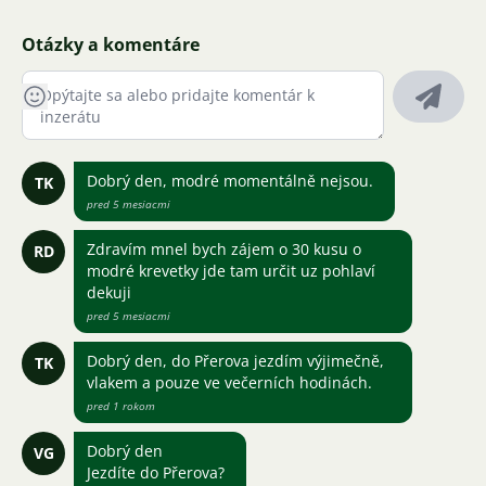
Otázky a komentáre
Dobrý den, modré momentálně nejsou.
TK
pred 5 mesiacmi
Zdravím mnel bych zájem o 30 kusu o
RD
modré krevetky jde tam určit uz pohlaví
dekuji
pred 5 mesiacmi
Dobrý den, do Přerova jezdím výjimečně,
TK
vlakem a pouze ve večerních hodinách.
pred 1 rokom
Dobrý den
VG
Jezdíte do Přerova?