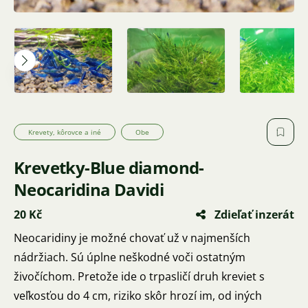
Krevety, kôrovce a iné
Obe
Krevetky-Blue diamond-
Neocaridina Davidi
20 Kč
Zdieľať inzerát
Neocaridiny je možné chovať už v najmenších
nádržiach. Sú úplne neškodné voči ostatným
živočíchom. Pretože ide o trpasličí druh kreviet s
veľkosťou do 4 cm, riziko skôr hrozí im, od iných