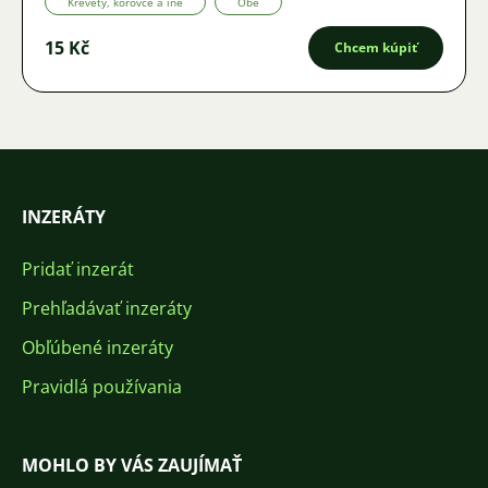
Krevety, kôrovce a iné
Obe
15 Kč
Chcem kúpiť
INZERÁTY
Pridať inzerát
Prehľadávať inzeráty
Obľúbené inzeráty
Pravidlá používania
MOHLO BY VÁS ZAUJÍMAŤ