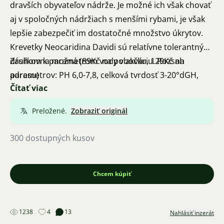
dravších obyvateľov nádrže. Je možné ich však chovať
aj v spoločných nádržiach s menšími rybami, je však
lepšie zabezpečiť im dostatočné množstvo úkrytov.
Krevetky Neocaridina Davidi sú relatívne tolerantným
druhom k parametrom vody v akváriu. Rozsah
Zásilkovna možná (89Kč na pobočku, 129Kč na
parametrov: PH 6,0-7,8, celková tvrdosť 3-20°dGH,
adresu)
Čítať viac
teplota 17-28°C, NO3<50mg/l. Vplyvom stresu pri
preprave môže dochádzať k krátkodobej strate
Preložené.
Zobraziť originál
vyfarbenia, ktoré sa však po čase vracia.
300 dostupných kusov
Chcem kúpiť
1238
4
13
Nahlásiť inzerát