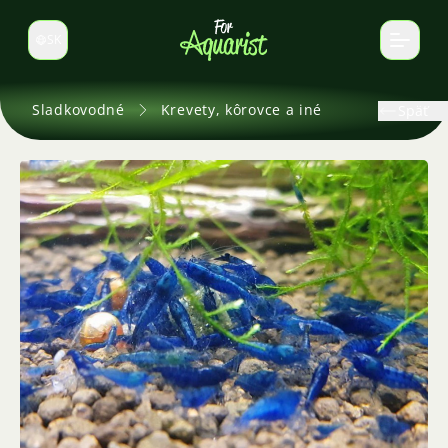
SK
Prepnúť jazyk
Sladkovodné
Krevety, kôrovce a iné
Späť