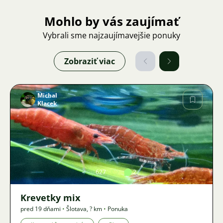
Mohlo by vás zaujímať
Vybrali sme najzaujímavejšie ponuky
Zobraziť viac
Michal
Klacek
Obrázok
627
2
Krevetky mix
pred 19 dňami
•
Šlotava
,
? km
•
Ponuka