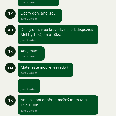
pred 1 rokom
Dobrý den, ano jsou.
TK
pred 1 rokom
Dobrý den, jsou krevetky stále k dispozici?
AH
Měl bych zájem o 10ks.
pred 1 rokom
Ano, mám.
TK
pred 1 rokom
Máte ještě modré krevetky?
FM
pred 1 rokom
pred 1 rokom
Ano, osobní odběr je možný.(nám.Míru
TK
112, Hulín)
pred 1 rokom