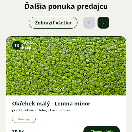
Ďalšia ponuka predajcu
Zobraziť všetko
Tomáš
TK
Kopp
Obrázok
2653
1
Okřehek malý - Lemna minor
pred 1 rokom
•
Hulín
,
? km
•
Ponuka
Rastliny
30 Kč
Chcem kúpiť