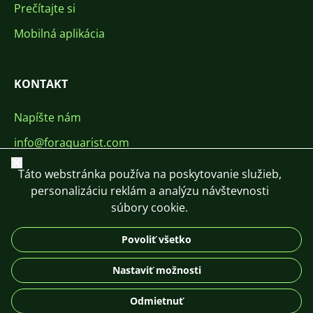
Prečítajte si
Mobilná aplikácia
KONTAKT
Napíšte nám
info@foraquarist.com
Zavrieť
+420 603 449 602
Táto webstránka používa na poskytovanie služieb,
personalizáciu reklám a analýzu návštevnosti
súbory cookie.
Povoliť všetko
CS
SK
EN
PL
DE
Nastaviť možnosti
© 2026 For Aquarist
Odmietnuť