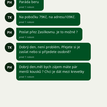
Paráda beru
PH
pred 1 rokom
Na pobočku 79Kč, na adresu109Kč.
TK
pred 1 rokom
Poslat přez Zasilkovnu. Je to možné ?
PH
pred 1 rokom
Dobrý den, není problém, Přejete si je
TK
zaslat nebo si přijedete osobně?
pred 1 rokom
Dobrý den,měl bych zájem máte pár
PH
menší kousků ? Chci je dát mezi krevetky
pred 1 rokom