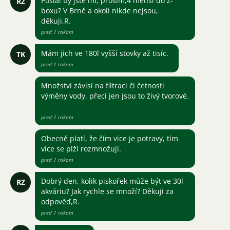
Poslal by jste mi, prosím,4 menší do z-
RZ
boxu? V Brně a okolí nikde nejsou,
děkuji,R.
pred 1 rokom
Mám jich ve 180l vyšší stovky až tisíc.
TK
pred 1 rokom
Množství závisí na filtraci či četnosti
výměny vody, přeci jen jsou to živý tvorové.
pred 1 rokom
Obecně platí, že čím více je potravy, tím
více se plži rozmnožují.
pred 1 rokom
Dobrý den, kolik piskořek může být ve 30l
RZ
akváriu? Jak rychle se množí? Děkuji za
odpověď,R.
pred 1 rokom