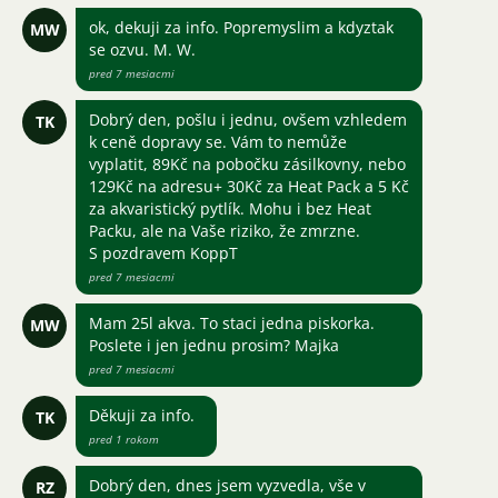
ok, dekuji za info. Popremyslim a kdyztak
MW
se ozvu. M. W.
pred 7 mesiacmi
Dobrý den, pošlu i jednu, ovšem vzhledem
TK
k ceně dopravy se. Vám to nemůže
vyplatit, 89Kč na pobočku zásilkovny, nebo
129Kč na adresu+ 30Kč za Heat Pack a 5 Kč
za akvaristický pytlík. Mohu i bez Heat
Packu, ale na Vaše riziko, že zmrzne.
S pozdravem KoppT
pred 7 mesiacmi
Mam 25l akva. To staci jedna piskorka.
MW
Poslete i jen jednu prosim? Majka
pred 7 mesiacmi
Děkuji za info.
TK
pred 1 rokom
Dobrý den, dnes jsem vyzvedla, vše v
RZ