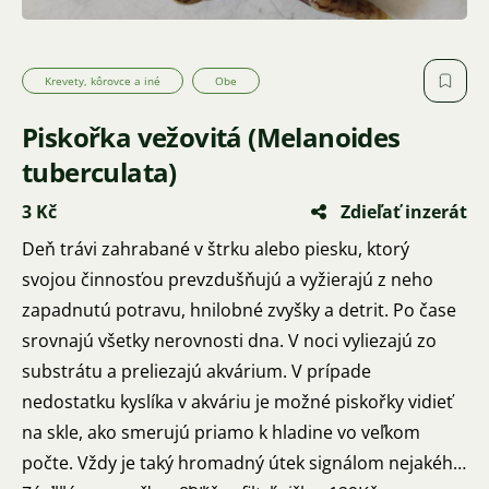
Krevety, kôrovce a iné
Obe
Piskořka vežovitá (Melanoides
tuberculata)
3 Kč
Zdieľať inzerát
Deň trávi zahrabané v štrku alebo piesku, ktorý
svojou činnosťou prevzdušňujú a vyžierajú z neho
zapadnutú potravu, hnilobné zvyšky a detrit. Po čase
srovnajú všetky nerovnosti dna. V noci vyliezajú zo
substrátu a preliezajú akvárium. V prípade
nedostatku kyslíka v akváriu je možné piskořky vidieť
na skle, ako smerujú priamo k hladine vo veľkom
počte. Vždy je taký hromadný útek signálom nejakého