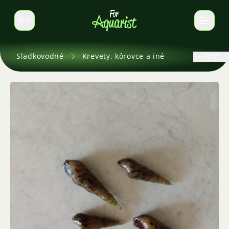
SK
Prepnúť jazyk
Sladkovodné
Krevety, kôrovce a iné
Späť