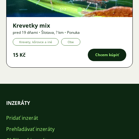
617
2
Krevetky mix
pred 19 dňami
•
Šlotava
,
? km
•
Ponuka
Krevety, kôrovce a iné
Obe
15 Kč
Chcem kúpiť
INZERÁTY
Pridať inzerát
Prehľadávať inzeráty