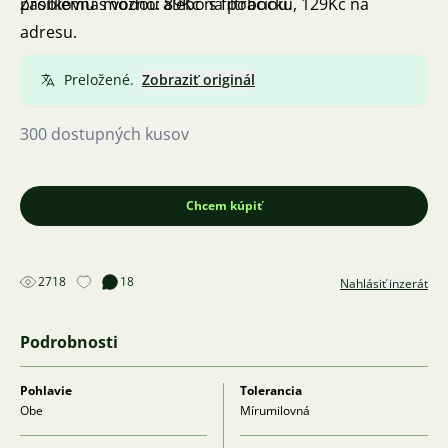
problému s vodou alebo s filtráciou.
Zásilkovna možno: 89Kč na pobočku, 129Kč na
adresu.
Preložené.
Zobraziť originál
300 dostupných kusov
Chcem kúpiť
2718
18
Nahlásiť inzerát
Podrobnosti
Pohlavie
Tolerancia
Obe
Mírumilovná