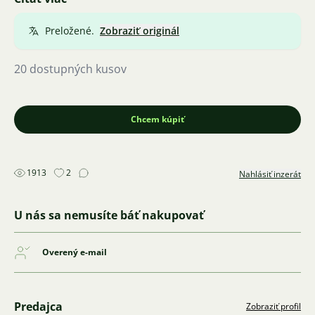
Plzni, po dohode možnosť aj rozvoz po plzeňskom
kraji.
Preložené.
Zobraziť originál
20 dostupných kusov
Chcem kúpiť
1913
2
Nahlásiť inzerát
U nás sa nemusíte báť nakupovať
Overený e-mail
Predajca
Zobraziť profil