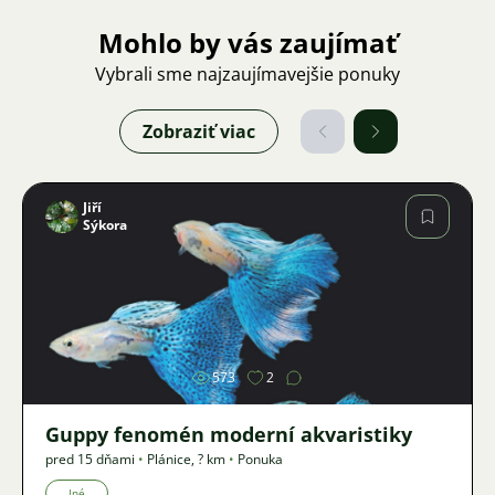
Mohlo by vás zaujímať
Vybrali sme najzaujímavejšie ponuky
Zobraziť viac
Jiří
Sýkora
Obrázok
573
2
Guppy fenomén moderní akvaristiky
pred 15 dňami
•
Plánice
,
? km
•
Ponuka
Iné