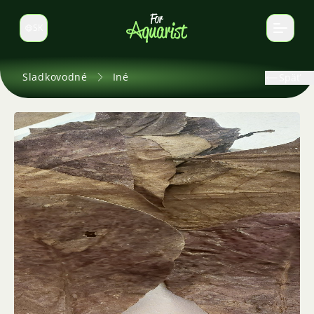
SK
Prepnúť jazyk
Sladkovodné
Iné
Späť