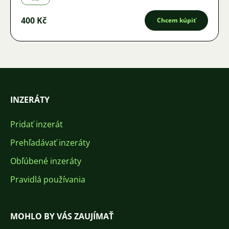
400 Kč
Chcem kúpiť
INZERÁTY
Pridať inzerát
Prehľadávať inzeráty
Obľúbené inzeráty
Pravidlá používania
MOHLO BY VÁS ZAUJÍMAŤ