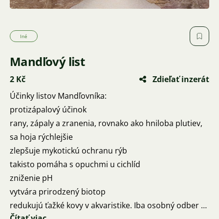
Iné
Mandľový list
2 Kč
Zdieľať inzerát
Účinky listov Mandľovníka:
protizápalový účinok
rany, zápaly a zranenia, rovnako ako hniloba plutiev,
sa hoja rýchlejšie
zlepšuje mykotickú ochranu rýb
takisto pomáha s opuchmi u cichlíd
zniženie pH
vytvára prirodzený biotop
redukujú ťažké kovy v akvaristike. Iba osobný odber v
Čítať viac