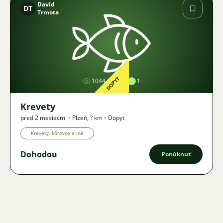
David
DT
Trmota
Obrázok
DOPYT
1044
1
1
Krevety
pred 2 mesiacmi
•
Plzeň
,
? km
•
Dopyt
Krevety, kôrovce a iné
Dohodou
Ponúknuť