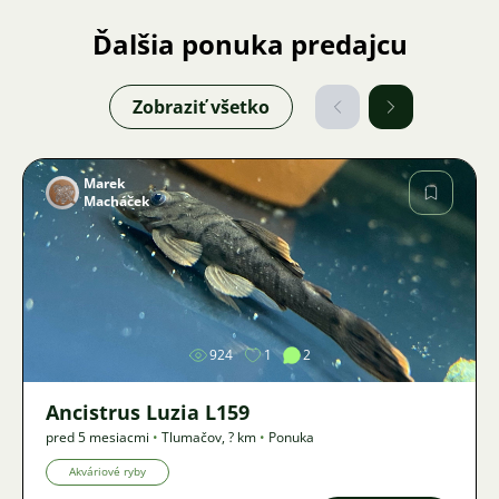
Ďalšia ponuka predajcu
Zobraziť všetko
Marek
Macháček
Obrázok
924
1
2
Ancistrus Luzia L159
pred 5 mesiacmi
•
Tlumačov
,
? km
•
Ponuka
Akváriové ryby