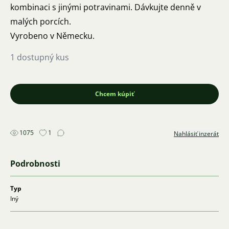
kombinaci s jinými potravinami. Dávkujte denně v
malých porcích.
Vyrobeno v Německu.
1 dostupný kus
Chcem kúpiť
1075
1
Nahlásiť inzerát
Podrobnosti
Typ
Iný