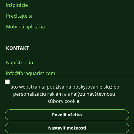
Inšpirácie
Prečítajte si
Mobilná aplikácia
KONTAKT
Napíšte nám
info@foraquarist.com
Zavrieť
+420 603 449 602
Táto webstránka používa na poskytovanie služieb,
personalizáciu reklám a analýzu návštevnosti
súbory cookie.
Povoliť všetko
CS
SK
EN
PL
DE
Nastaviť možnosti
© 2026 For Aquarist