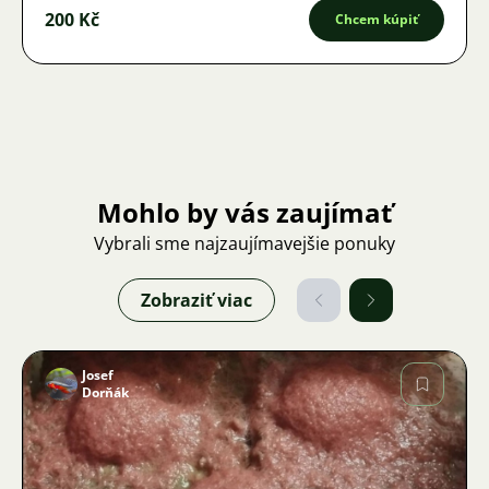
200 Kč
Chcem kúpiť
Mohlo by vás zaujímať
Vybrali sme najzaujímavejšie ponuky
Zobraziť viac
Josef
Dorňák
Obrázok