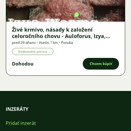
949
3
1
Živé krmivo, násady k založení
celoročního chovu - Auloforus, Izya,
Grindal, Roupice, Moina,
pred 29 dňami
•
Vsetín
,
? km
•
Ponuka
Sladkovodná potrava
Dohodou
Chcem kúpiť
INZERÁTY
Pridať inzerát