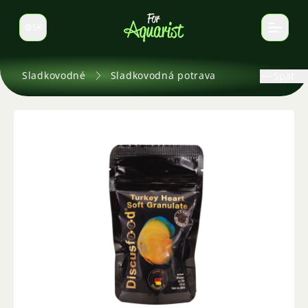
SK
Prepnúť jazyk
Sladkovodné
Sladkovodná potrava
Späť