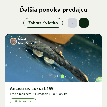
Ďalšia ponuka predajcu
Zobraziť všetko
Marek
Macháček
Obrázok
931
1
2
Ancistrus Luzia L159
pred 5 mesiacmi
•
Tlumačov
,
? km
•
Ponuka
Akváriové ryby