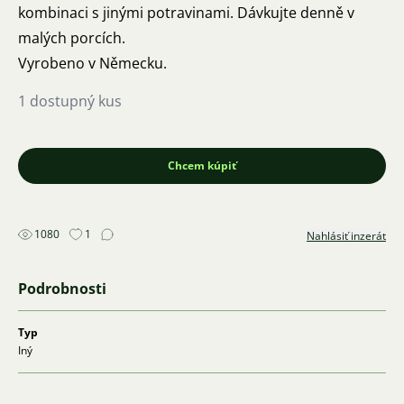
kombinaci s jinými potravinami. Dávkujte denně v
malých porcích.
Vyrobeno v Německu.
1 dostupný kus
Chcem kúpiť
1080
1
Nahlásiť inzerát
Podrobnosti
Typ
Iný