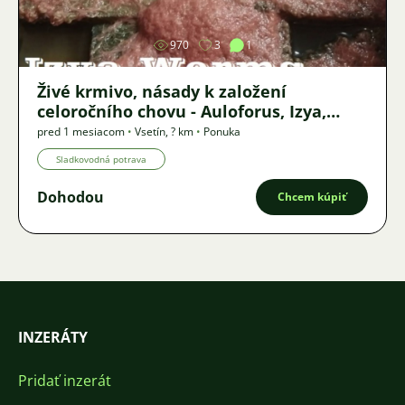
970
3
1
Živé krmivo, násady k založení
celoročního chovu - Auloforus, Izya,
Grindal, Roupice, Moina,
pred 1 mesiacom
•
Vsetín
,
? km
•
Ponuka
Sladkovodná potrava
Dohodou
Chcem kúpiť
INZERÁTY
Pridať inzerát