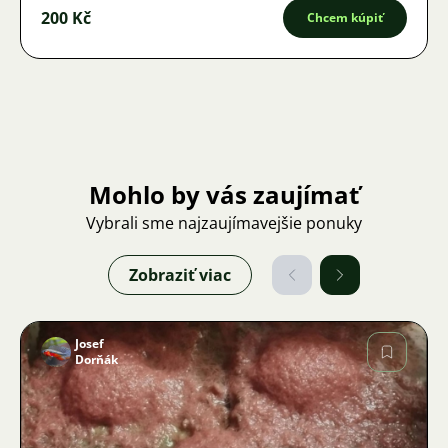
200 Kč
Chcem kúpiť
Mohlo by vás zaujímať
Vybrali sme najzaujímavejšie ponuky
Zobraziť viac
Josef
Dorňák
Obrázok