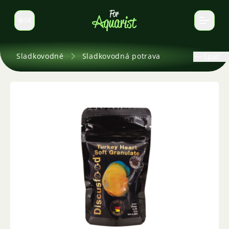
SK
Prepnúť jazyk
Sladkovodné
Sladkovodná potrava
Späť