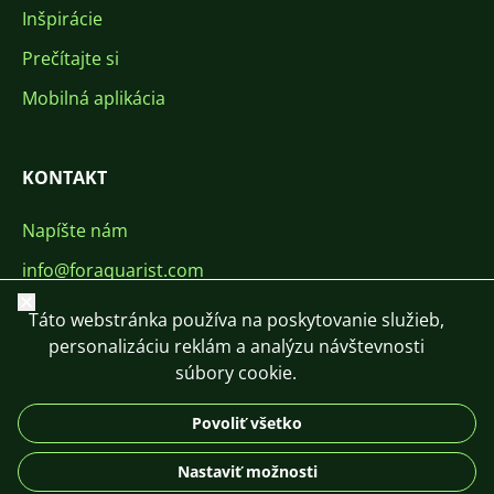
Inšpirácie
Prečítajte si
Mobilná aplikácia
KONTAKT
Napíšte nám
info@foraquarist.com
Zavrieť
+420 603 449 602
Táto webstránka používa na poskytovanie služieb,
personalizáciu reklám a analýzu návštevnosti
súbory cookie.
Povoliť všetko
CS
SK
EN
PL
DE
Nastaviť možnosti
© 2026 For Aquarist