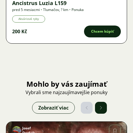
Ancistrus Luzia L159
pred 5 mesiacmi
•
Tlumačov
,
? km
•
Ponuka
Akváriové ryby
200 Kč
Chcem kúpiť
Mohlo by vás zaujímať
Vybrali sme najzaujímavejšie ponuky
Zobraziť viac
Josef
Dorňák