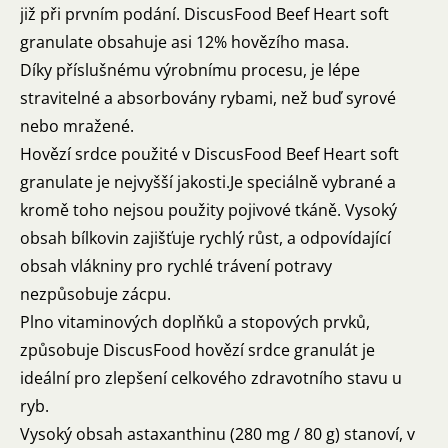
již při prvním podání. DiscusFood Beef Heart soft
granulate obsahuje asi 12% hovězího masa.
Díky příslušnému výrobnímu procesu, je lépe
stravitelné a absorbovány rybami, než buď syrové
nebo mražené.
Hovězí srdce použité v DiscusFood Beef Heart soft
granulate je nejvyšší jakosti.Je speciálně vybrané a
kromě toho nejsou použity pojivové tkáně. Vysoký
obsah bílkovin zajišťuje rychlý růst, a odpovídající
obsah vlákniny pro rychlé trávení potravy
nezpůsobuje zácpu.
Plno vitaminových doplňků a stopových prvků,
způsobuje DiscusFood hovězí srdce granulát je
ideální pro zlepšení celkového zdravotního stavu u
ryb.
Vysoký obsah astaxanthinu (280 mg / 80 g) stanoví, v