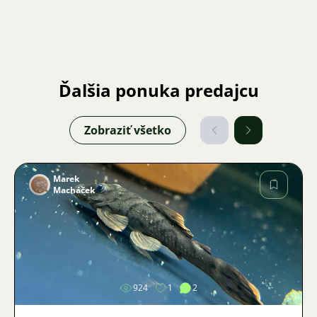
Ďalšia ponuka predajcu
Zobraziť všetko
Marek
Macháček
Obrázok
924
1
2