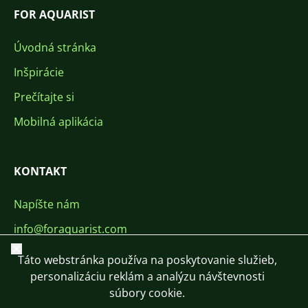
FOR AQUARIST
Úvodná stránka
Inšpirácie
Prečítajte si
Mobilná aplikácia
KONTAKT
Napíšte nám
info@foraquarist.com
Zavrieť
+420 603 449 602
Táto webstránka používa na poskytovanie služieb,
personalizáciu reklám a analýzu návštevnosti
súbory cookie.