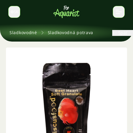
SK
Prepnúť jazyk
Sladkovodné
Sladkovodná potrava
Späť