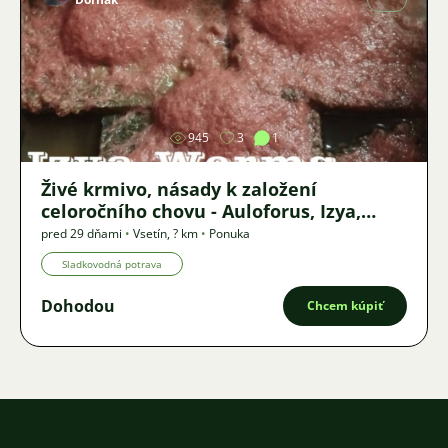
Obrázok
945
3
1
Živé krmivo, násady k založení
celoročního chovu - Auloforus, Izya,
Grindal, Roupice, Moina,
pred 29 dňami
•
Vsetín
,
? km
•
Ponuka
Sladkovodná potrava
Dohodou
Chcem kúpiť