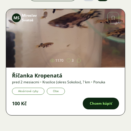
Miroslav
MS
Svatoš
Obrázok
1170
3
Říčanka Kropenatá
pred 2 mesiacmi
•
Kraslice (okres Sokolov)
,
? km
•
Ponuka
Akváriové ryby
Obe
100 Kč
Chcem kúpiť