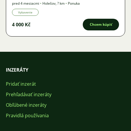
pred 4 mesiacmi
•
Holešov
,
? km
•
Ponuka
Vybavenie
4 000 Kč
Chcem kúpiť
INZERÁTY
Pridať inzerát
Prehľadávať inzeráty
Obľúbené inzeráty
Pravidlá používania