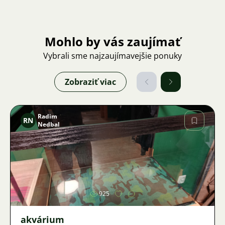
Mohlo by vás zaujímať
Vybrali sme najzaujímavejšie ponuky
Zobraziť viac
Radim
RN
Nedbal
Obrázok
925
akvárium