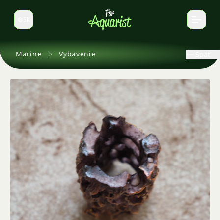
SK
Prepnúť jazyk
Marine
Vybavenie
Späť