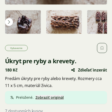
Vybavenie
Úkryt pre ryby a krevety.
180 Kč
Zdieľať inzerát
Predám úkryty pre ryby alebo krevety. Rozmery cca
11 x 5 cm, materiál živica.
Preložené.
Zobraziť originál
7 dostupných kusov