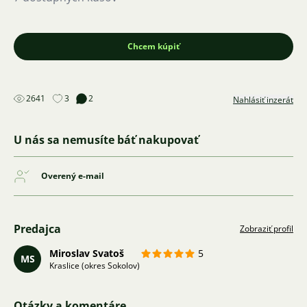
Chcem kúpiť
2641
3
2
Nahlásiť inzerát
U nás sa nemusíte báť nakupovať
Overený e-mail
Predajca
Zobraziť profil
Miroslav Svatoš
5
MS
Kraslice (okres Sokolov)
Otázky a komentáre