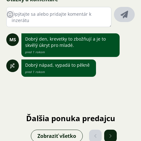
Dobrý den, krevetky to zbožňují a je to
MS
skvělý úkryt pro mladé.
pred 1 rokom
Dobrý nápad, vypadá to pěkně
JČ
pred 1 rokom
Ďalšia ponuka predajcu
Zobraziť všetko