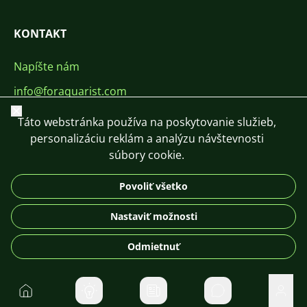
KONTAKT
Napíšte nám
info@foraquarist.com
Zavrieť
+420 603 449 602
Táto webstránka používa na poskytovanie služieb,
personalizáciu reklám a analýzu návštevnosti
súbory cookie.
Povoliť všetko
CS
SK
EN
PL
DE
Nastaviť možnosti
© 2026 For Aquarist
Odmietnuť
Domov
Súkromné správ
Použí