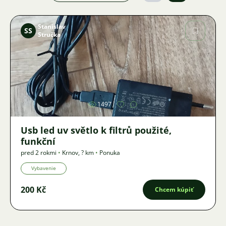
Stanislav
SS
Stručka
Obrázok
1497
Usb led uv světlo k filtrů použité,
funkční
pred 2 rokmi
•
Krnov
,
? km
•
Ponuka
Vybavenie
200 Kč
Chcem kúpiť