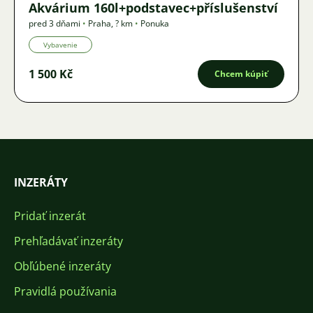
Akvárium 160l+podstavec+příslušenství
pred 3 dňami
•
Praha
,
? km
•
Ponuka
Vybavenie
1 500 Kč
Chcem kúpiť
INZERÁTY
Pridať inzerát
Prehľadávať inzeráty
Obľúbené inzeráty
Pravidlá používania