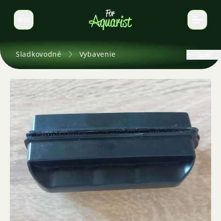
SK
Prepnúť jazyk
Sladkovodné
Vybavenie
Späť