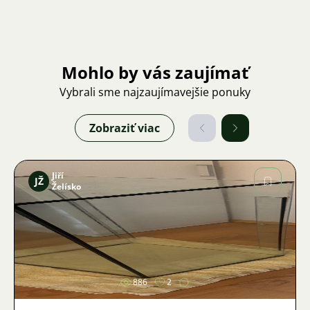
Mohlo by vás zaujímať
Vybrali sme najzaujímavejšie ponuky
Zobraziť viac
Jiří
JŽ
Želísko
Obrázok
886
2