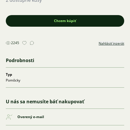
2 dostupné kusy
Chcem kúpiť
2245
Nahlásiť inzerát
Podrobnosti
Typ
Pomôcky
U nás sa nemusíte báť nakupovať
Overený e-mail