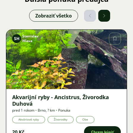
Zobraziť všetko
Stanislav
SH
Hlava
Obrázok
1765
4
Akvarijní ryby - Ancistrus, Živorodka
Duhová
pred 1 rokom
•
Brno
,
? km
•
Ponuka
Akváriové ryby
Živorodky
Obe
20 Kč
Chcem kúpiť