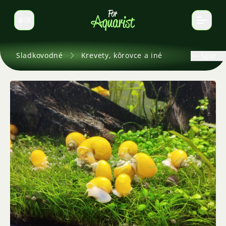
SK
Prepnúť jazyk
Sladkovodné
Krevety, kôrovce a iné
Späť