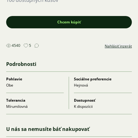
100 dostupných kusov
Chcem kúpiť
4540
5
Nahlásiť inzerát
Podrobnosti
Pohlavie
Sociálne preferencie
Obe
Hejnová
Tolerancia
Dostupnosť
Mírumilovná
K dispozícii
U nás sa nemusíte báť nakupovať