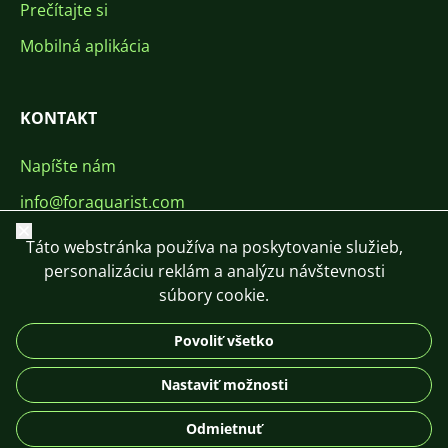
Prečítajte si
Mobilná aplikácia
KONTAKT
Napíšte nám
info@foraquarist.com
Zavrieť
+420 603 449 602
Táto webstránka používa na poskytovanie služieb,
personalizáciu reklám a analýzu návštevnosti
súbory cookie.
Povoliť všetko
CS
SK
EN
PL
DE
Nastaviť možnosti
© 2026 For Aquarist
Odmietnuť