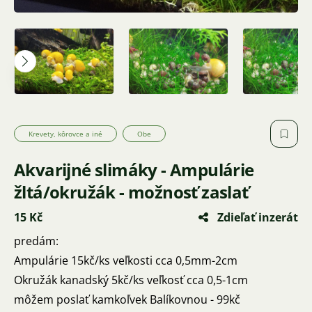
Krevety, kôrovce a iné
Obe
Akvarijné slimáky - Ampulárie
žltá/okružák - možnosť zaslať
15 Kč
Zdieľať inzerát
predám:
Ampulárie 15kč/ks veľkosti cca 0,5mm-2cm
Okružák kanadský 5kč/ks veľkosť cca 0,5-1cm
môžem poslať kamkoľvek Balíkovnou - 99kč