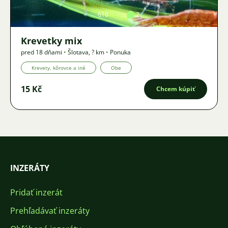
616
2
Krevetky mix
pred 18 dňami
•
Šlotava
,
? km
•
Ponuka
Krevety, kôrovce a iné
Obe
15 Kč
Chcem kúpiť
INZERÁTY
Pridať inzerát
Prehľadávať inzeráty