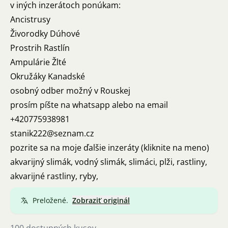
v iných inzerátoch ponúkam:
Ancistrusy
Živorodky Dúhové
Prostrih Rastlín
Ampulárie Žlté
Okružáky Kanadské
osobný odber možný v Rouskej
prosím píšte na whatsapp alebo na email
+420775938981
stanik222@seznam.cz
pozrite sa na moje ďalšie inzeráty (kliknite na meno)
akvarijný slimák, vodný slimák, slimáci, plži, rastliny,
akvarijné rastliny, ryby,
Preložené.
Zobraziť originál