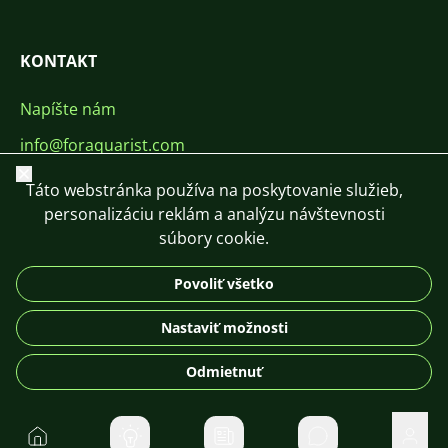
KONTAKT
Napíšte nám
info@foraquarist.com
Zavrieť
+420 603 449 602
Táto webstránka používa na poskytovanie služieb,
personalizáciu reklám a analýzu návštevnosti
súbory cookie.
Povoliť všetko
CS
SK
EN
PL
DE
Nastaviť možnosti
© 2026 For Aquarist
Odmietnuť
Domov
Súkromné správ
Použí