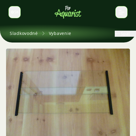
SK
Prepnúť jazyk
Sladkovodné
Vybavenie
Späť