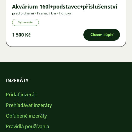
Akvárium 160l+podstavec+příslušenství
pred 5 dňami
•
Praha
,
? km
•
Ponuka
Vybavenie
1 500 Kč
Chcem kúpiť
INZERÁTY
Pridať inzerát
Prehľadávať inzeráty
Obľúbené inzeráty
Pravidlá používania