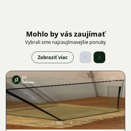
Mohlo by vás zaujímať
Vybrali sme najzaujímavejšie ponuky
Zobraziť viac
Jiří
JŽ
Želísko
Obrázok
968
2