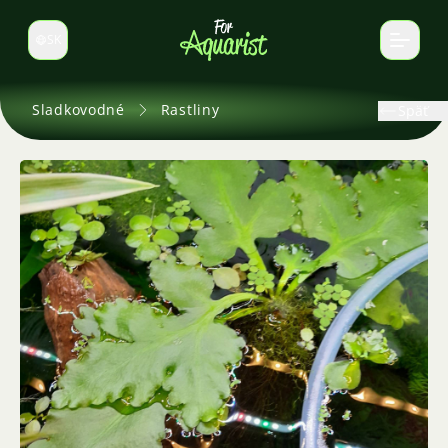
SK
Prepnúť jazyk
Sladkovodné
Rastliny
Späť