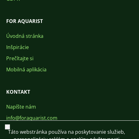
FOR AQUARIST
Úvodná stránka
Inšpirácie
Prečítajte si
Mobilná aplikácia
KONTAKT
Napíšte nám
info@foraquarist.com
Zavrieť
+420 603 449 602
Táto webstránka používa na poskytovanie služieb,