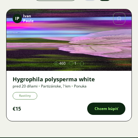
Ivan
IP
Paule
Obrázok
460
1
Hygrophila polysperma white
pred 20 dňami
•
Partizánske
,
? km
•
Ponuka
Rastliny
€15
Chcem kúpiť