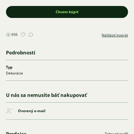
Chcem kúpiť
956
Nahlásiť inzerát
Podrobnosti
Typ
Dekorácie
U nás sa nemusíte báť nakupovať
Overený e-mail
Zobraziť profil