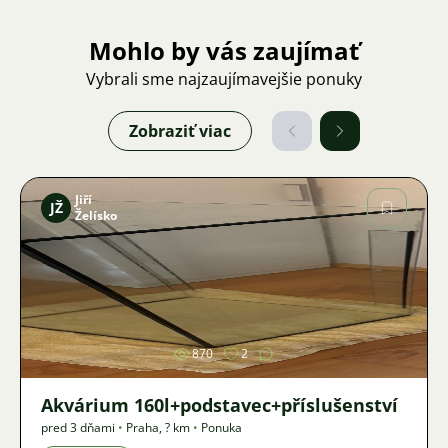
Mohlo by vás zaujímať
Vybrali sme najzaujímavejšie ponuky
Zobraziť viac
Jiří
JŽ
Želísko
Obrázok
870
2
Akvárium 160l+podstavec+příslušenství
pred 3 dňami
•
Praha
,
? km
•
Ponuka