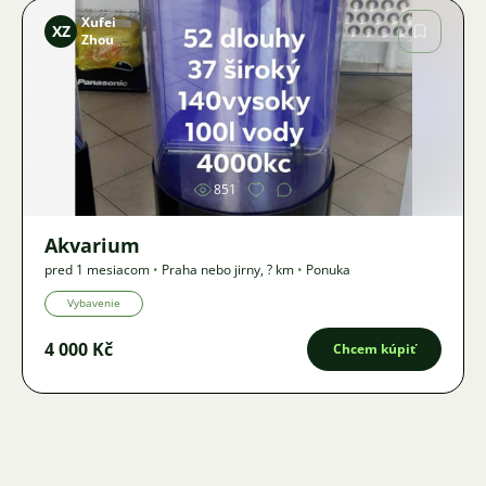
Xufei
XZ
Zhou
Obrázok
851
Akvarium
pred 1 mesiacom
•
Praha nebo jirny
,
? km
•
Ponuka
Vybavenie
4 000 Kč
Chcem kúpiť