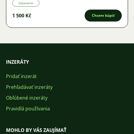
Vybavenie
1 500 Kč
Chcem kúpiť
INZERÁTY
Pridať inzerát
Prehľadávať inzeráty
Obľúbené inzeráty
Pravidlá používania
MOHLO BY VÁS ZAUJÍMAŤ