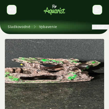
SK
Prepnúť jazyk
Sladkovodné
Vybavenie
Späť