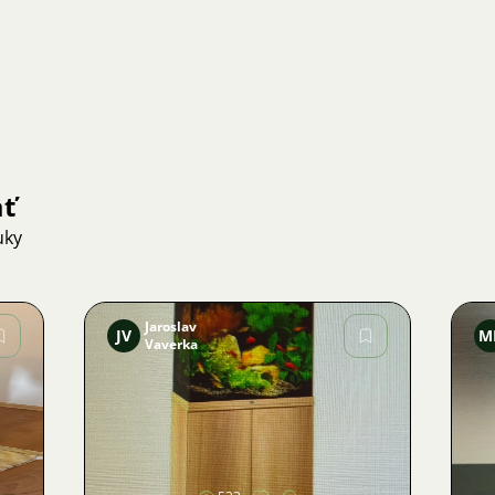
ať
uky
Jaroslav
JV
M
Vaverka
Obrázok