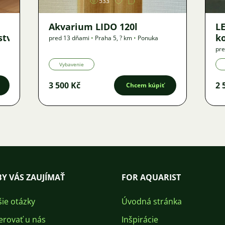
533
Akvarium LIDO 120l
LE
ství
k
pred 13 dňami
•
Praha 5
,
? km
•
Ponuka
pre
Vybavenie
3 500 Kč
2 
Chcem kúpiť
Y VÁS ZAUJÍMAŤ
FOR AQUARIST
šie otázky
Úvodná stránka
erovať u nás
Inšpirácie