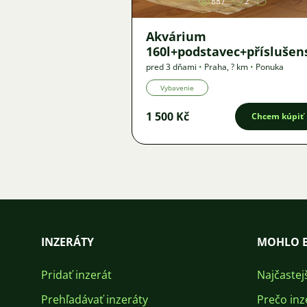
887
2
Akvárium
160l+podstavec+příslušen
pred 3 dňami
•
Praha
,
? km
•
Ponuka
Vybavenie
1 500 Kč
Chcem kúpiť
INZERÁTY
MOHLO B
Pridať inzerát
Najčastej
Prehľadávať inzeráty
Prečo inz