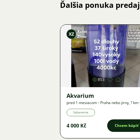
Ďalšia ponuka preda
Xufei
XZ
Zhou
Obrázok
853
Akvarium
pred 1 mesiacom
•
Praha nebo jirny
,
? km
Ponuka
Vybavenie
4 000 Kč
Chcem kúpiť