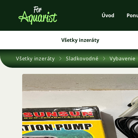
Úvod
Pon
Všetky inzeráty
Všetky inzeráty
Sladkovodné
Vybavenie