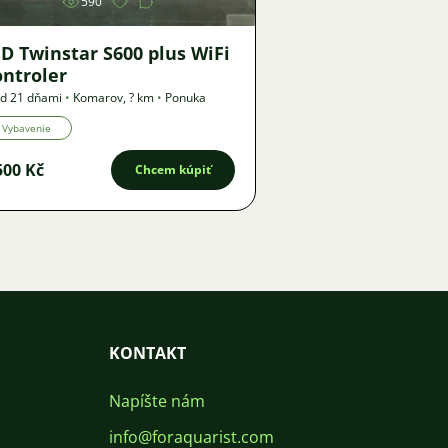
590
D Twinstar S600 plus WiFi
ontroler
d 21 dňami
•
Komarov
,
? km
•
Ponuka
Vybavenie
500 Kč
Chcem kúpiť
KONTAKT
Napíšte nám
info@foraquarist.com