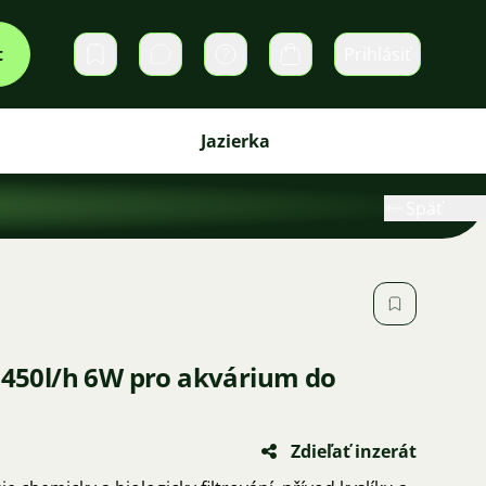
t
Prihlásiť
Súkromné správy
Košík
Jazierka
Späť
m 450l/h 6W pro akvárium do
Zdieľať inzerát