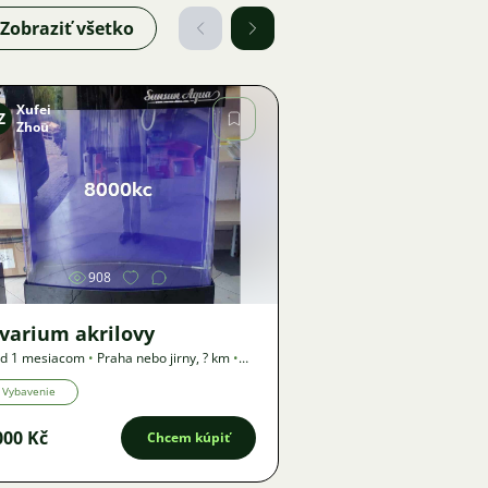
Zobraziť všetko
Xufei
Z
Zhou
Obrázok
908
varium akrilovy
ed 1 mesiacom
•
Praha nebo jirny
,
? km
•
nuka
Vybavenie
000 Kč
Chcem kúpiť