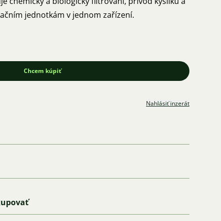
ologicky filtrování, přívod kyslíku a
račním jednotkám v jednom zařízení.
Chcem kúpiť
Nahlásiť inzerát
kupovať