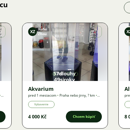
jcu
Xufei
XZ
X
Zhou
Obrázok
883
Akvarium
Al
•
pred 1 mesiacom
•
Praha nebo jirny
,
? km
•
pr
Ponuka
Po
Vybavenie
4 000 Kč
8 
Chcem kúpiť