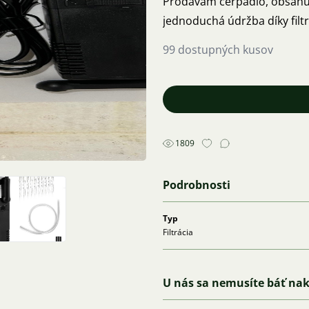
Prodavam čerpadlo, obsahuje chemicky a bi
jednoduchá údržba díky filt
99 dostupných kusov
1809
Podrobnosti
Typ
Filtrácia
U nás sa nemusíte báť na