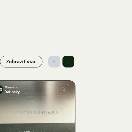
Zobraziť viac
Marian
D
Dolinsky
Obrázok