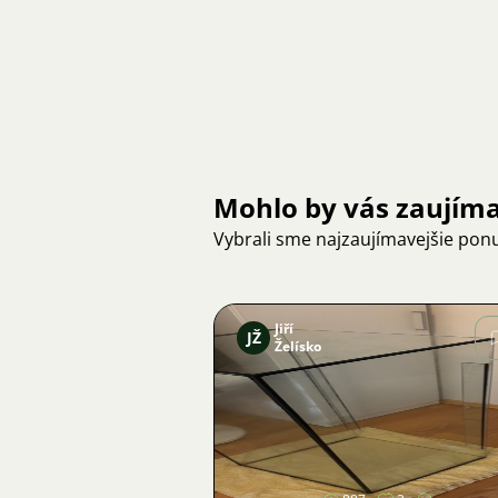
Mohlo by vás zaujím
Vybrali sme najzaujímavejšie pon
Jiří
JŽ
Želísko
Obrázok