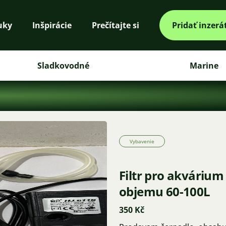
uky
Inšpirácie
Prečítajte si
Pridať inzerá
Sladkovodné
Marine
Vybavenie
Filtr pro akváriu
objemu 60-100L
350 Kč