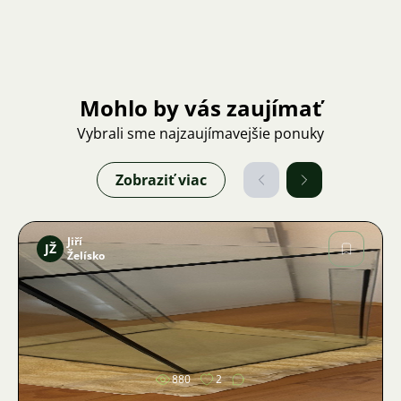
Mohlo by vás zaujímať
Vybrali sme najzaujímavejšie ponuky
Zobraziť viac
Jiří
JŽ
Želísko
Obrázok
880
2