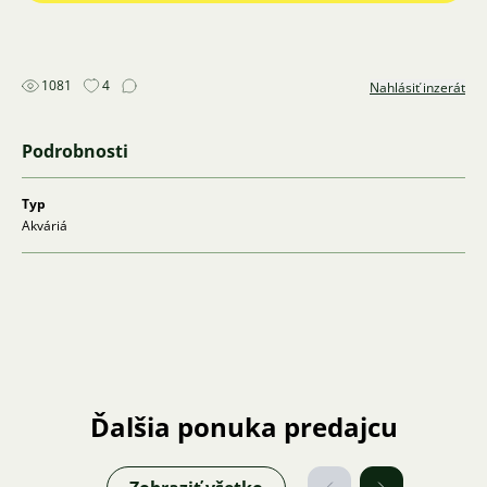
vyměnit.
Jemnice - neposílám
1081
4
Nahlásiť inzerát
Podrobnosti
Typ
Akváriá
Ďalšia ponuka predajcu