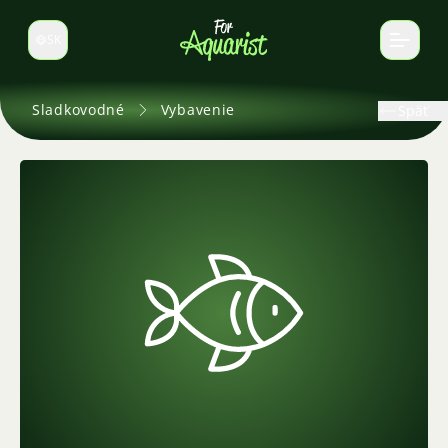
SK
Prepnúť jazyk
Sladkovodné
Vybavenie
Späť