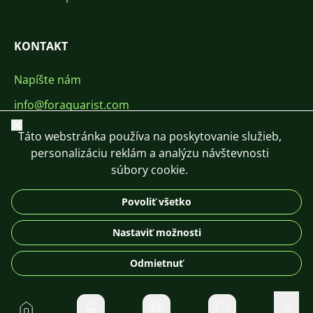
KONTAKT
Napíšte nám
info@foraquarist.com
Zavrieť
+420 603 449 602
Táto webstránka používa na poskytovanie služieb,
personalizáciu reklám a analýzu návštevnosti
súbory cookie.
Povoliť všetko
CS
SK
EN
PL
DE
Nastaviť možnosti
© 2026 For Aquarist
Odmietnuť