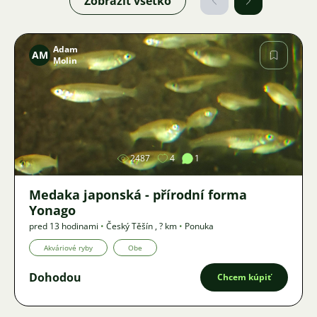
Zobraziť všetko
Adam
AM
Molin
Obrázok
2487
4
1
Medaka japonská - přírodní forma
Yonago
pred 13 hodinami
•
Český Těšín
,
? km
•
Ponuka
Akváriové ryby
Obe
Dohodou
Chcem kúpiť