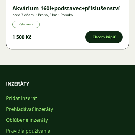
Akvárium 160l+podstavec+příslušenství
pred 3 dňami
•
Praha
,
? km
•
Ponuka
Vybavenie
1 500 Kč
Chcem kúpiť
INZERÁTY
Pridať inzerát
Prehľadávať inzeráty
Obľúbené inzeráty
Pravidlá používania