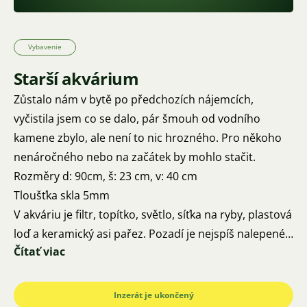
Vybavenie
Starší akvárium
Zůstalo nám v bytě po předchozích nájemcích,
vyčistila jsem co se dalo, pár šmouh od vodního
kamene zbylo, ale není to nic hrozného. Pro někoho
nenáročného nebo na začátek by mohlo stačit.
Rozměry d: 90cm, š: 23 cm, v: 40 cm
Tloušťka skla 5mm
V akváriu je filtr, topítko, světlo, síťka na ryby, plastová
loď a keramický asi pařez. Pozadí je nejspíš nalepené
Čítať viac
jen izolepou, odlepovat jsem ho celé nezkoušela. Celé
včetně podstavce/desky za 500,-
Na ceně jsem ochotná se domluvit, případně za něco
Inzerát je ukončený