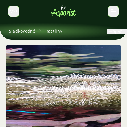
SK
Prepnúť jazyk
Sladkovodné
Rastliny
Späť