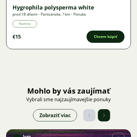
Hygrophila polysperma white
pred 18 dňami
•
Partizánske
,
? km
•
Ponuka
Rastliny
€15
Chcem kúpiť
Mohlo by vás zaujímať
Vybrali sme najzaujímavejšie ponuky
Zobraziť viac
Ivan