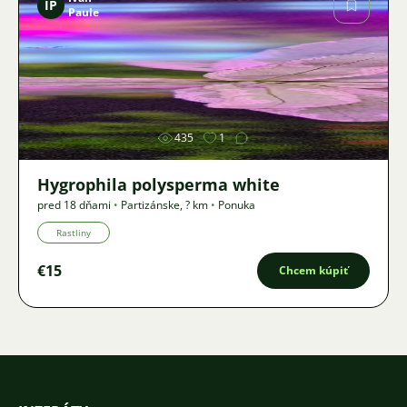
IP
Paule
Obrázok
435
1
Hygrophila polysperma white
pred 18 dňami
•
Partizánske
,
? km
•
Ponuka
Rastliny
€15
Chcem kúpiť