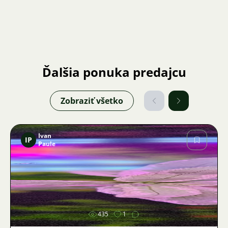
Ďalšia ponuka predajcu
Zobraziť všetko
Ivan
IP
Paule
Obrázok
435
1