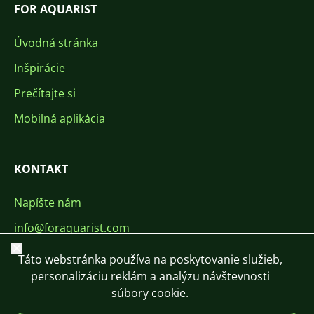
FOR AQUARIST
Úvodná stránka
Inšpirácie
Prečítajte si
Mobilná aplikácia
KONTAKT
Napíšte nám
info@foraquarist.com
Zavrieť
+420 603 449 602
Táto webstránka používa na poskytovanie služieb,
personalizáciu reklám a analýzu návštevnosti
súbory cookie.