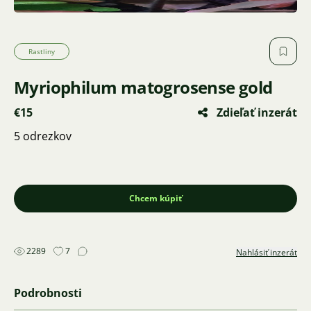
Rastliny
Myriophilum matogrosense gold
€15
Zdieľať inzerát
5 odrezkov
Chcem kúpiť
2289
7
Nahlásiť inzerát
Podrobnosti