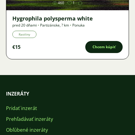
460
1
Hygrophila polysperma white
pred 20 dňami
•
Partizánske
,
? km
•
Ponuka
Rastliny
€15
Chcem kúpiť
INZERÁTY
Pridať inzerát
Prehľadávať inzeráty
Obľúbené inzeráty