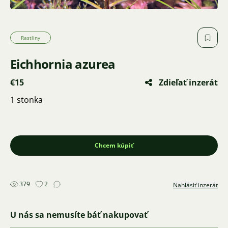
Rastliny
Eichhornia azurea
€15
Zdieľať inzerát
1 stonka
Chcem kúpiť
379
2
Nahlásiť inzerát
U nás sa nemusíte báť nakupovať