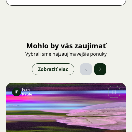
Mohlo by vás zaujímať
Vybrali sme najzaujímavejšie ponuky
Zobraziť viac
Ivan
IP
Paule
Obrázok