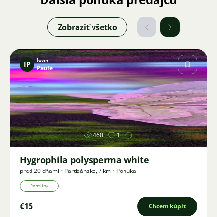
Zobraziť všetko
Ivan
IP
Paule
Obrázok
460
1
Hygrophila polysperma white
pred 20 dňami
•
Partizánske
,
? km
•
Ponuka
Rastliny
€15
Chcem kúpiť