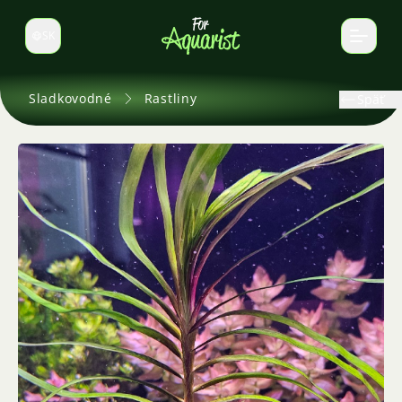
SK
Prepnúť jazyk
Sladkovodné
Rastliny
Späť