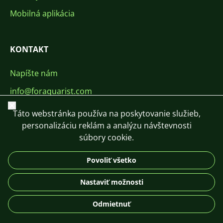
Mobilná aplikácia
KONTAKT
Napíšte nám
info@foraquarist.com
Zavrieť
+420 603 449 602
Táto webstránka používa na poskytovanie služieb,
personalizáciu reklám a analýzu návštevnosti
súbory cookie.
Povoliť všetko
CS
SK
EN
PL
DE
Nastaviť možnosti
© 2026 For Aquarist
Odmietnuť