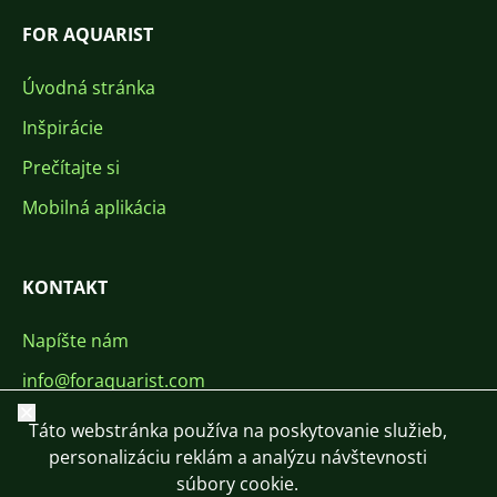
FOR AQUARIST
Úvodná stránka
Inšpirácie
Prečítajte si
Mobilná aplikácia
KONTAKT
Napíšte nám
info@foraquarist.com
Zavrieť
+420 603 449 602
Táto webstránka používa na poskytovanie služieb,
personalizáciu reklám a analýzu návštevnosti
súbory cookie.