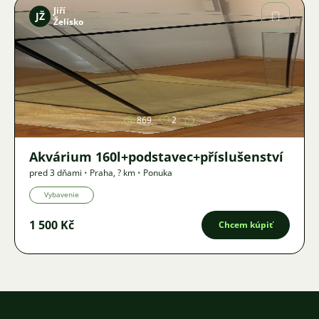
Jiří
JŽ
Želísko
Obrázok
869
2
Akvárium 160l+podstavec+příslušenství
pred 3 dňami
•
Praha
,
? km
•
Ponuka
Vybavenie
1 500 Kč
Chcem kúpiť