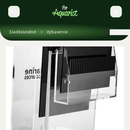
SK
Prepnúť jazyk
Sladkovodné
Vybavenie
Späť