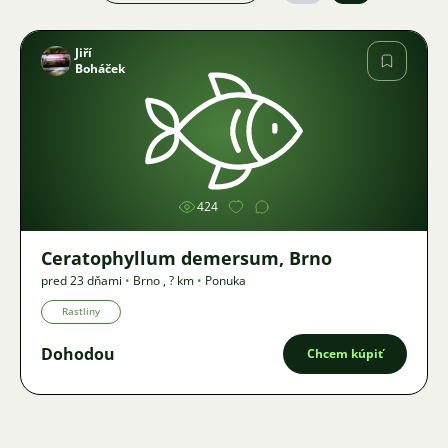
Jiří
Boháček
Obrázok
424
Ceratophyllum demersum, Brno
pred 23 dňami
•
Brno
,
? km
•
Ponuka
Rastliny
Dohodou
Chcem kúpiť