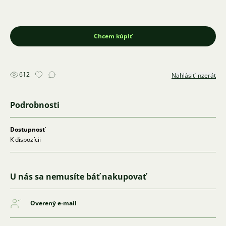
Chcem kúpiť
612
Nahlásiť inzerát
Podrobnosti
Dostupnosť
K dispozícii
U nás sa nemusíte báť nakupovať
Overený e-mail