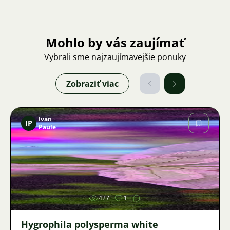
Mohlo by vás zaujímať
Vybrali sme najzaujímavejšie ponuky
Zobraziť viac
Ivan
IP
Paule
Obrázok
427
1
Hygrophila polysperma white