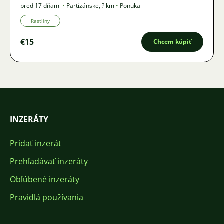
pred 17 dňami
•
Partizánske
,
? km
•
Ponuka
Rastliny
€15
Chcem kúpiť
INZERÁTY
Pridať inzerát
Prehľadávať inzeráty
Obľúbené inzeráty
Pravidlá používania