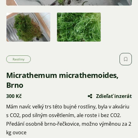
Rastliny
Micrathemum micrathemoides,
Brno
300 Kč
Zdieľať inzerát
Mám navíc velký trs této bujné rostliny, byla v akváriu
s CO2, pod silným osvětlením, ale roste i bez CO2.
Předání osobně brno-řečkovice, možno výměnou za 2
kg ovoce