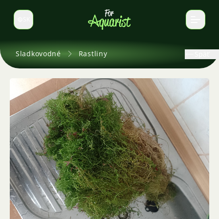
SK
Prepnúť jazyk
Sladkovodné
Rastliny
Späť