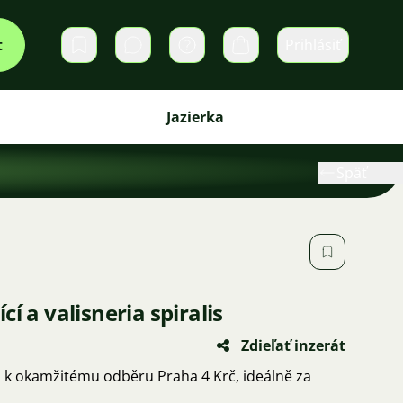
t
Prihlásiť
Súkromné správy
Košík
Jazierka
Späť
í a valisneria spiralis
Zdieľať inzerát
u k okamžitému odběru Praha 4 Krč, ideálně za