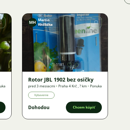
Martin
MH
Hrdlička
Obrázok
1181
Rotor JBL 1902 bez osičky
uka
pred 3 mesiacmi
•
Praha 4 Krč
,
? km
•
Ponuka
Vybavenie
Dohodou
Chcem kúpiť