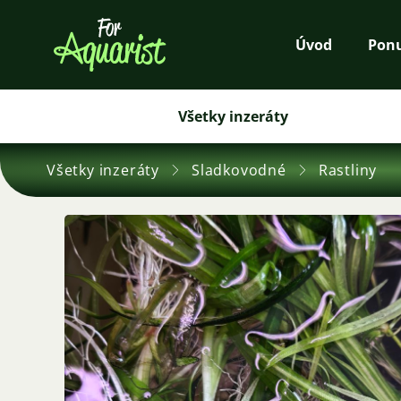
Úvod
Pon
Všetky inzeráty
Všetky inzeráty
Sladkovodné
Rastliny