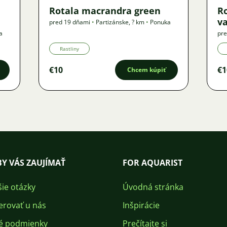
Rotala macrandra green
R
v
pred 19 dňami
•
Partizánske
,
? km
•
Ponuka
a
pre
Rastliny
€10
€1
Chcem kúpiť
Y VÁS ZAUJÍMAŤ
FOR AQUARIST
šie otázky
Úvodná stránka
erovať u nás
Inšpirácie
é podmienky
Prečítajte si