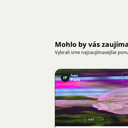
Mohlo by vás zaujím
Vybrali sme najzaujímavejšie pon
Ivan
IP
Paule
Obrázok
444
1