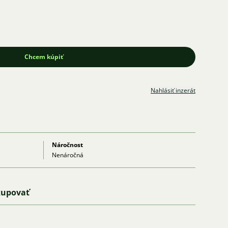
Chcem kúpiť
Nahlásiť inzerát
Náročnost
Nenáročná
kupovať