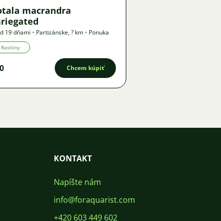
otala macrandra
ariegated
d 19 dňami
•
Partizánske
,
? km
•
Ponuka
Rastliny
0
Chcem kúpiť
KONTAKT
Napíšte nám
info@foraquarist.com
+420 603 449 602