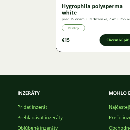
Hygrophila polysperma
white
pred 19 dňami
•
Partizánske
,
? km
•
Ponuk
Rastliny
€15
Chcem kúpiť
INZERÁTY
MOHLO B
Pridať inzerát
Najčastej
Prehľadávať inzeráty
Prečo inz
Obľúbené inzeráty
Obchodn