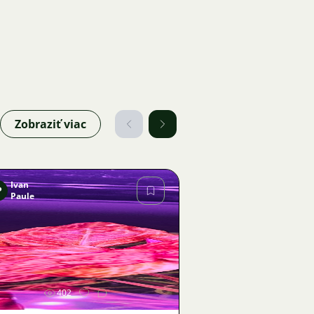
Zobraziť viac
Ivan
P
Paule
Obrázok
402