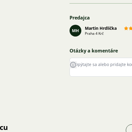
Predajca
Martin Hrdlička
MH
Praha 4 Krč
Otázky a komentáre
jcu