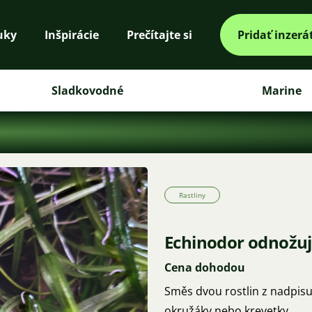
uky
Inšpirácie
Prečítajte si
Pridať inzerá
Sladkovodné
Marine
Rastliny
Echinodor odnožujíc
Cena dohodou
Směs dvou rostlin z nadpis
okružáky nebo krevetky.