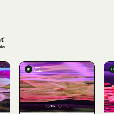
ať
uky
Ivan
IP
I
Paule
Obrázok
389