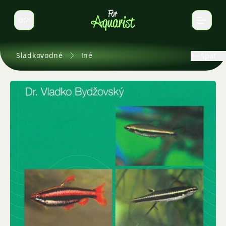
SK
Prepnúť jazyk
Sladkovodné
Iné
Späť