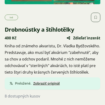
Iné
Drobnoústky a štíhlotělky
400 Kč
Zdieľať inzerát
Kniha od známeho akvaristu, Dr. Vladka Bydžovského.
Predstavuje, ako musí byť akvárium "zabehnuté", aby
sa chov a odchov podaril. Mnohé z nich nemôžeme
odchovávať v "sterilných" akváriách, to isté platí pre
tieto štyri druhy krásnych červených štíhlotělek.
Preložené.
Zobraziť originál
8 dostupných kusov