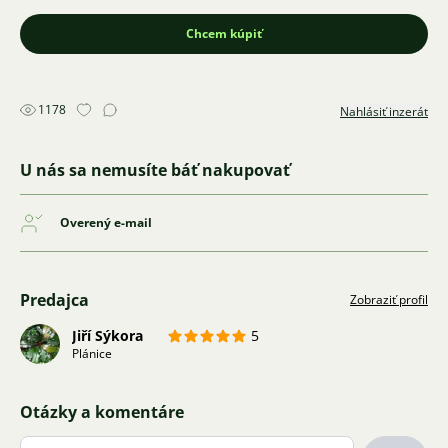
Chcem kúpiť
1178
Nahlásiť inzerát
U nás sa nemusíte báť nakupovať
Overený e-mail
Predajca
Zobraziť profil
Jiří Sýkora
5
Plánice
Otázky a komentáre