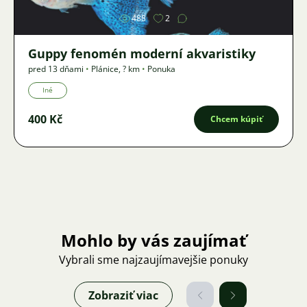
488
2
Guppy fenomén moderní akvaristiky
pred 13 dňami
•
Plánice
,
? km
•
Ponuka
Iné
400 Kč
Chcem kúpiť
Mohlo by vás zaujímať
Vybrali sme najzaujímavejšie ponuky
Zobraziť viac