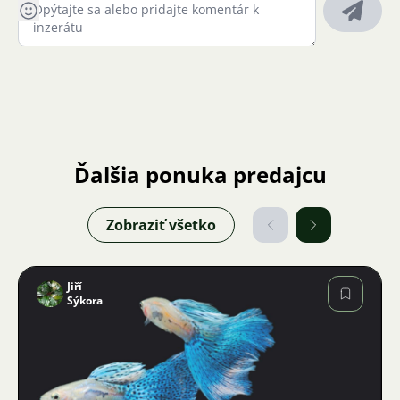
Ďalšia ponuka predajcu
Zobraziť všetko
Jiří
Sýkora
Obrázok