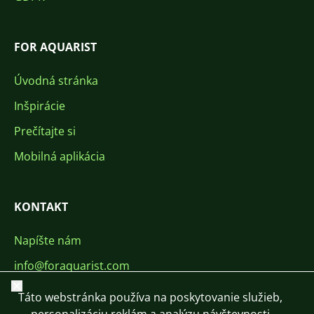
FOR AQUARIST
Úvodná stránka
Inšpirácie
Prečítajte si
Mobilná aplikácia
KONTAKT
Napíšte nám
info@foraquarist.com
Zavrieť
+420 603 449 602
Táto webstránka používa na poskytovanie služieb,