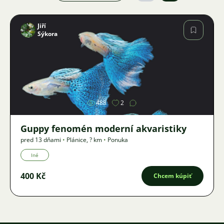
Jiří
Sýkora
Obrázok
488
2
Guppy fenomén moderní akvaristiky
pred 13 dňami
•
Plánice
,
? km
•
Ponuka
Iné
400 Kč
Chcem kúpiť