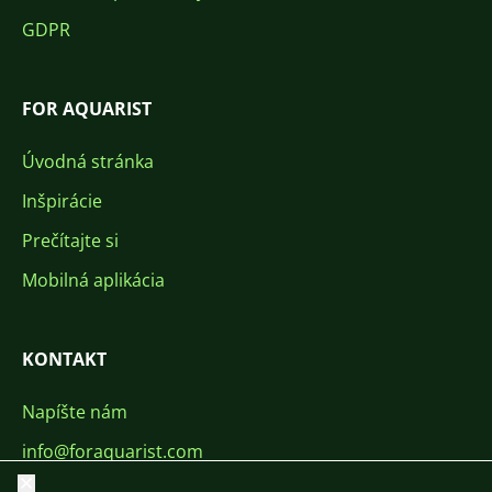
GDPR
FOR AQUARIST
Úvodná stránka
Inšpirácie
Prečítajte si
Mobilná aplikácia
KONTAKT
Napíšte nám
info@foraquarist.com
Zavrieť
+420 603 449 602