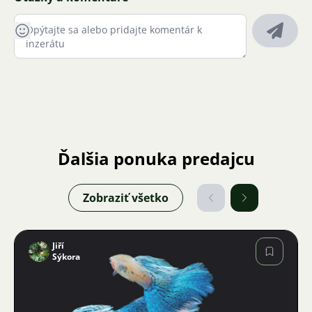
Ďalšia ponuka predajcu
Zobraziť všetko
Jiří
Sýkora
Obrázok