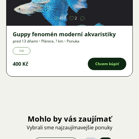
459
2
Guppy fenomén moderní akvaristiky
pred 13 dňami
•
Plánice
,
? km
•
Ponuka
Iné
400 Kč
Chcem kúpiť
Mohlo by vás zaujímať
Vybrali sme najzaujímavejšie ponuky