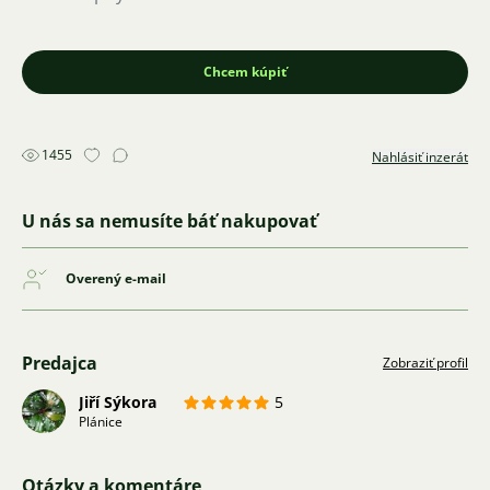
Chcem kúpiť
1455
Nahlásiť inzerát
U nás sa nemusíte báť nakupovať
Overený e-mail
Predajca
Zobraziť profil
Jiří Sýkora
5
Plánice
Otázky a komentáre