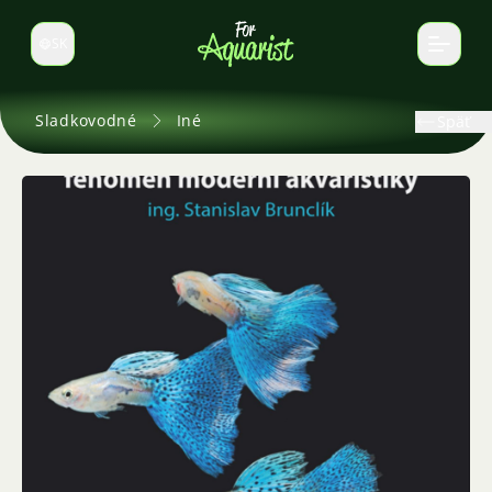
SK
Prepnúť jazyk
Sladkovodné
Iné
Späť