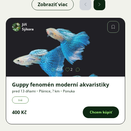
Zobraziť viac
Jiří
Sýkora
Obrázok
459
2
Guppy fenomén moderní akvaristiky
pred 13 dňami
•
Plánice
,
? km
•
Ponuka
Iné
400 Kč
Chcem kúpiť